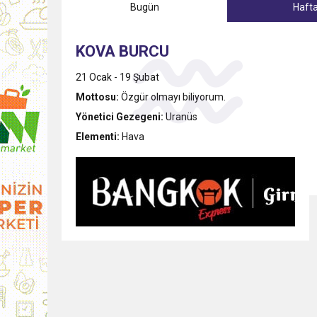
Bugün
Hafta
9:30
SON DAKİKA
KOVA BURCU
13:49
İran, Hürmüz’de kontey
21 Ocak - 19 Şubat
Mottosu:
Özgür olmayı biliyorum.
13:42
BEROVA: HAYAT PAHALI
Yönetici Gezegeni:
Uranüs
Elementi:
Hava
20:30
Cumhurbaşkanı Erhürman