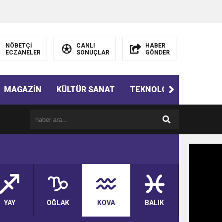
NÖBETÇİ
CANLI
HABER
ECZANELER
SONUÇLAR
GÖNDER
MAGAZİN
KÜLTÜR SANAT
TEKNOLOJİ
GÜNÜN 
YAY
OĞLAK
KOVA
BALIK