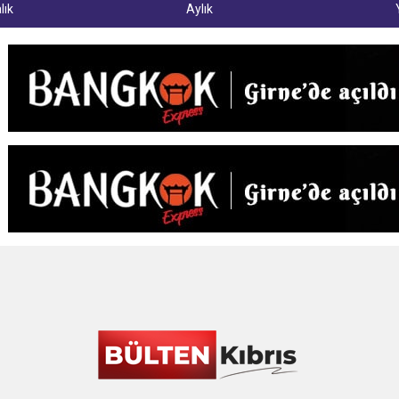
lık
Aylık
ner gemisini hedef aldı
LIĞI ÖNGÖRÜMÜZ YÜZDE 7.5 İLE 8.5 ARASINDA
 sergi açılışında fenalaşarak hastaneye kaldırıldı