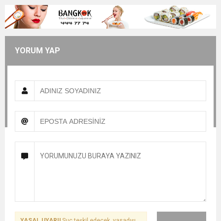
YORUM YAP
YASAL UYARI!
Suç teşkil edecek, yasadışı,