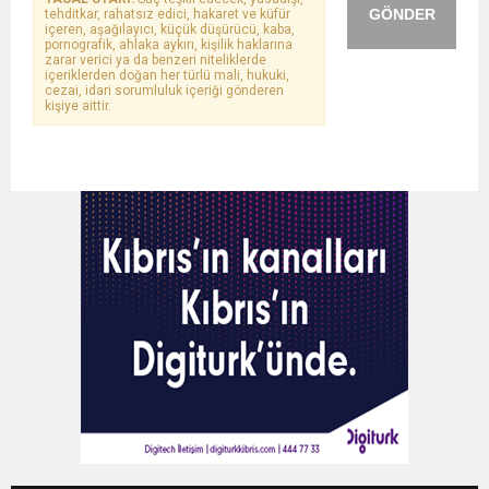
GÖNDER
tehditkar, rahatsız edici, hakaret ve küfür
içeren, aşağılayıcı, küçük düşürücü, kaba,
pornografik, ahlaka aykırı, kişilik haklarına
zarar verici ya da benzeri niteliklerde
içeriklerden doğan her türlü mali, hukuki,
cezai, idari sorumluluk içeriği gönderen
kişiye aittir.