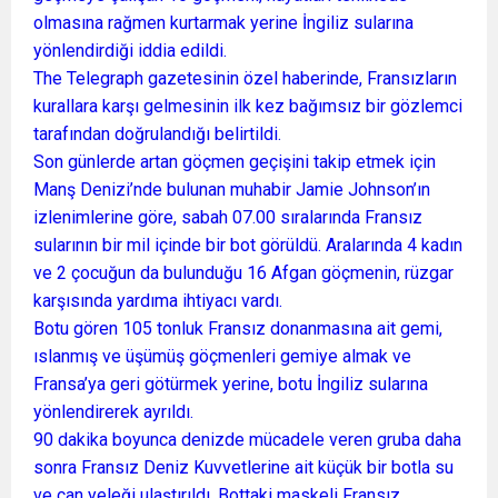
olmasına rağmen kurtarmak yerine İngiliz sularına
yönlendirdiği iddia edildi.
The Telegraph gazetesinin özel haberinde, Fransızların
kurallara karşı gelmesinin ilk kez bağımsız bir gözlemci
tarafından doğrulandığı belirtildi.
Son günlerde artan göçmen geçişini takip etmek için
Manş Denizi’nde bulunan muhabir Jamie Johnson’ın
izlenimlerine göre, sabah 07.00 sıralarında Fransız
sularının bir mil içinde bir bot görüldü. Aralarında 4 kadın
ve 2 çocuğun da bulunduğu 16 Afgan göçmenin, rüzgar
karşısında yardıma ihtiyacı vardı.
Botu gören 105 tonluk Fransız donanmasına ait gemi,
ıslanmış ve üşümüş göçmenleri gemiye almak ve
Fransa’ya geri götürmek yerine, botu İngiliz sularına
yönlendirerek ayrıldı.
90 dakika boyunca denizde mücadele veren gruba daha
sonra Fransız Deniz Kuvvetlerine ait küçük bir botla su
ve can yeleği ulaştırıldı. Bottaki maskeli Fransız