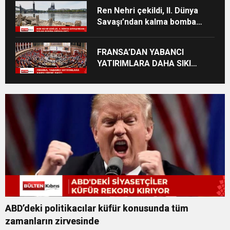
Ren Nehri çekildi, II. Dünya
Savaşı’ndan kalma bomba
ortaya çıktı
FRANSA’DAN YABANCI
YATIRIMLARA DAHA SIKI
DENETİM
ABD’deki politikacılar küfür konusunda tüm
zamanların zirvesinde