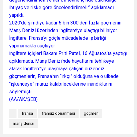
ihtiyaç ve riske göre öncelendirilmeli.” açıklaması
yapıldı.
2020’de şimdiye kadar 6 bin 300’den fazla göçmenin
Manş Denizi üzerinden İngiltere’ye ulaştığı biliniyor.
İngiltere, Fransa’yı göçle mücadelede iş birliği
yapmamakla suçluyor.
İngiltere İçişleri Bakanı Priti Patel, 16 Ağustos’ta yaptığı
açıklamada, Manş Denizi’nde hayatlarını tehlikeye
atarak İngiltere’ye ulaşmaya çalışan düzensiz
göçmenlerin, Fransa’nın “ırkçı” olduğuna ve o ülkede
“işkenceye” maruz kalabileceklerine inandıklarını
söylemişti.
(AA/AK/ŞEB)
fransa
fransız donanması
göçmen
manş denizi