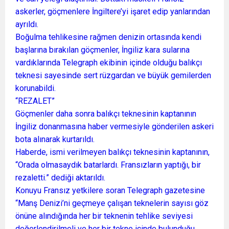
askerler, göçmenlere İngiltere’yi işaret edip yanlarından
ayrıldı.
Boğulma tehlikesine rağmen denizin ortasında kendi
başlarına bırakılan göçmenler, İngiliz kara sularına
vardıklarında Telegraph ekibinin içinde olduğu balıkçı
teknesi sayesinde sert rüzgardan ve büyük gemilerden
korunabildi.
“REZALET”
Göçmenler daha sonra balıkçı teknesinin kaptanının
İngiliz donanmasına haber vermesiyle gönderilen askeri
bota alınarak kurtarıldı.
Haberde, ismi verilmeyen balıkçı teknesinin kaptanının,
“Orada olmasaydık batarlardı. Fransızların yaptığı, bir
rezaletti.” dediği aktarıldı.
Konuyu Fransız yetkilere soran Telegraph gazetesine
“Manş Denizi’ni geçmeye çalışan teknelerin sayısı göz
önüne alındığında her bir teknenin tehlike seviyesi
değerlendirilmeli ve her bir tekne içinde bulunduğu