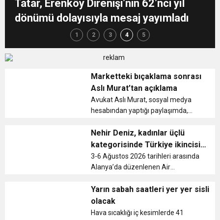
Tatar, Erenköy Direnişi’nin 62’nci yıl
13:49
İran, Hürmüz’de konteyner gemisini hedef aldı
dönümü dolayısıyla mesaj yayımladı
1
2
3
4
5
13:42
BEROVA: HAYAT PAHALILIĞI ÖNGÖRÜMÜZ
20:30
Cumhurbaşkanı Erhürman sergi açılışında
YÜZDE 7.5 İLE 8.5 ARASINDA
Marketteki bıçaklama sonrası
Aslı Murat’tan açıklama
Avukat Aslı Murat, sosyal medya
fenalaşarak hastaneye kaldırıldı
hesabından yaptığı paylaşımda,
markette yaşanan bıçaklama
olayının ardından gece kulüplerine
Nehir Deniz, kadınlar üçlü
ilişkin tartışmaların yeniden
kategorisinde Türkiye ikincisi
gündeme gelmesi gerektiğini
oldu
3-6 Ağustos 2026 tarihleri arasında
belirterek, Ombud...
Alanya’da düzenlenen Air
Badminton Büyükler Türkiye
Şampiyonası’nda ülkemizi temsil
Yarın sabah saatleri yer yer sisli
eden milli sporcu Nehir Deniz,
olacak
kadınlar üçlü kategorisinde Türkiye
Hava sıcaklığı iç kesimlerde 41