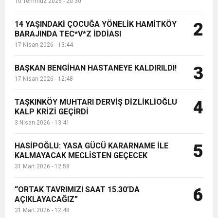
10 Temmuz 2026 - 20:30
14 YAŞINDAKİ ÇOCUĞA YÖNELİK HAMİTKÖY
2
BARAJINDA TEC*V*Z İDDİASI
17 Nisan 2026 - 13:44
BAŞKAN BENGİHAN HASTANEYE KALDIRILDI!
3
17 Nisan 2026 - 12:48
TAŞKINKÖY MUHTARI DERVİŞ DİZLİKLİOĞLU
4
KALP KRİZİ GEÇİRDİ
3 Nisan 2026 - 13:41
HASİPOĞLU: YASA GÜCÜ KARARNAME İLE
5
KALMAYACAK MECLİSTEN GEÇECEK
31 Mart 2026 - 12:58
“ORTAK TAVRIMIZI SAAT 15.30’DA
6
AÇIKLAYACAĞIZ”
31 Mart 2026 - 12:48