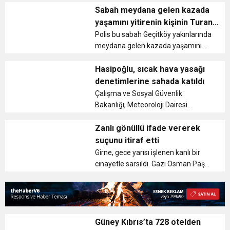
sınırı verilerini açıkladı. Buna göre, 31
Sabah meydana gelen kazada
Temmuz 2026 itibarıyla dört kişilik
yaşamını yitirenin kişinin Turan
bir ailenin açlık sınırı 45 ...
Obalı olduğu açıklandı
Polis bu sabah Geçitköy yakınlarında
meydana gelen kazada yaşamını
yitiren erkek şahsın, FJ 868 plakalı
araç sürücüsü Çamlıbel’de sakin
Hasipoğlu, sıcak hava yasağı
Turan Obalı (E-85) olduğunu
denetimlerine sahada katıldı
açıkladı. Polis Basın Subaylığ...
Çalışma ve Sosyal Güvenlik
Bakanlığı, Meteoroloji Dairesi
tarafından yapılan yüksek hava
sıcaklığı uyarıları doğrultusunda,
Zanlı gönüllü ifade vererek
çalışanların sağlık ve güvenliğini
suçunu itiraf etti
korumak amacıyla 05 Ağustos–15
Girne, gece yarısı işlenen kanlı bir
Ağustos 20...
cinayetle sarsıldı. Gazi Osman Paşa
Sokak’ta meydana gelen olayın
ardından kaçmaya çalışan
Bangladeş, Türkmenistan,
Azerbaycan ve Türkiye Cumhuriyeti
vatanda...
Güney Kıbrıs’ta 728 otelden