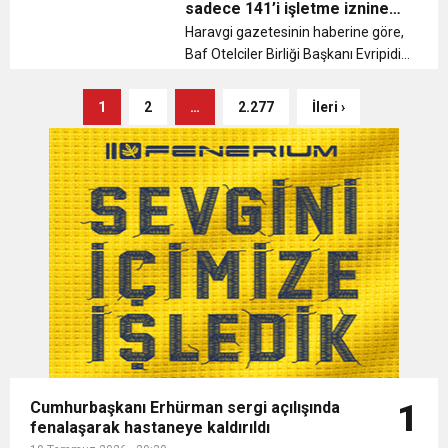
sadece 141’i işletme iznine
sahip
Haravgi gazetesinin haberine göre,
Baf Otelciler Birliği Başkanı Evripidis
Loizidis yaptığı açıklamada, otellerin
denetlenmesindeki sorunları dile
1
2
…
2.277
İleri ›
getirdi. Loizidis, Güney Kıbrıs
genelinde faaliyet gö...
Cumhurbaşkanı Erhürman sergi açılışında
1
fenalaşarak hastaneye kaldırıldı