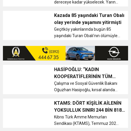
i...
dereceye kadar yükselecek. Yarın
sabah saatleri yer yer sisli olacak.
Meteoroloji Dairesi’nden verilen
Kazada 85 yaşındaki Turan Obalı
bilgiye göre, bölge hafta boyunca
olay yerinde yaşamını yitirmişti
genellikle Alçak Basınç Sistemi...
Geçitköy yakınlarında bugün 85
yaşındaki Turan Obalı’nın ölümüyle
sonuçlanan trafik kazasına neden
olan sürücünün ve yolcuların polise
yalan beyan verdiği belirlendi. Polis
Basın Subaylığı’...
HASİPOĞLU: “KADIN
KOOPERATİFLERİNİN TÜM
ÇALIŞANLARININ SİGORTA
Çalışma ve Sosyal Güvenlik Bakanı
Oğuzhan Hasipoğlu, kırsal alanda
PRİMLERİNİ YÜZDE 100
faaliyet gösteren kadın
KARŞILAYACAĞIZ”
kooperatiflerinin temsilcilerini kabul
KTAMS: DÖRT KİŞİLİK AİLENİN
ederek, kadın emeğini ve kadın
YOKSULLUK SINIRI 244 BİN 818
girişimciliğini güçlendirecek önemli
TL’YE YÜKSELDİ
Kıbrıs Türk Amme Memurları
de...
Sendikası (KTAMS), Temmuz 2026
dönemine ilişkin açlık ve yoksulluk