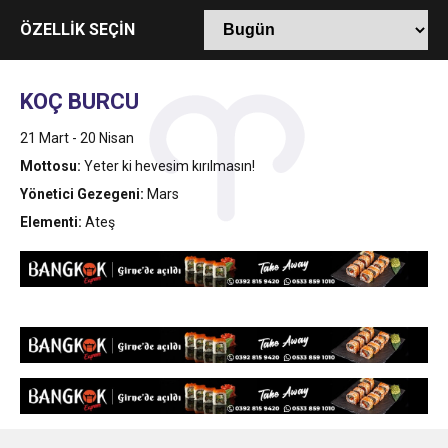
13:49
İran, Hürmüz’de konteyner gemisini hedef aldı
ÖZELLİK SEÇİN
13:42
BEROVA: HAYAT PAHALILIĞI ÖNGÖRÜMÜZ
KOÇ BURCU
20:30
21 Mart - 20 Nisan
Cumhurbaşkanı Erhürman sergi açılışında
YÜZDE 7.5 İLE 8.5 ARASINDA
Mottosu:
Yeter ki hevesim kırılmasın!
Yönetici Gezegeni:
Mars
fenalaşarak hastaneye kaldırıldı
Elementi:
Ateş