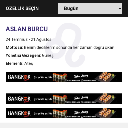
13:49
İran, Hürmüz’de konteyner gemisini hedef aldı
ÖZELLİK SEÇİN
13:42
BEROVA: HAYAT PAHALILIĞI ÖNGÖRÜMÜZ
ASLAN BURCU
20:30
24 Temmuz - 21 Ağustos
Cumhurbaşkanı Erhürman sergi açılışında
YÜZDE 7.5 İLE 8.5 ARASINDA
Mottosu:
Benim dediklerim sonunda her zaman doğru çıkar!
Yönetici Gezegeni:
Güneş
fenalaşarak hastaneye kaldırıldı
Elementi:
Ateş