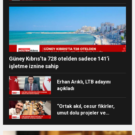
Güney Kıbrıs’ta 728 otelden sadece 141’i
işletme iznine sahip
Erhan Arıklı, LTB adayını
açıkladı
“Ortak akıl, cesur fikirler,
umut dolu projeler ve
heyecan dolu bir ekip”