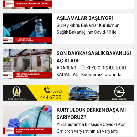
sayılarındaki artışa vurgu yaparak,
13:49
İran, Hürmüz’de konteyner gemisini hedef aldı
Kasım-Aralık aylarında Türkiye’de de
vaka sayılarında bir artışın
AŞILAMALAR BAŞLIYOR!
13:42
beklendiğine dikkat çekti. Koca,...
BEROVA: HAYAT PAHALILIĞI ÖNGÖRÜMÜZ
Güney Kıbrıs Bakanlar Kurulu’nun,
Sağlık Bakanlığı’nın Covid-19 ile
mücadele kapsamında dördüncü
20:30
Cumhurbaşkanı Erhürman sergi açılışında
YÜZDE 7.5 İLE 8.5 ARASINDA
doz aşılamanın başlatılması
önerisini dün onayladığı bildirildi.
SON DAKİKA! SAĞLIK BAKANLIĞI
Güney Kıbrıs Bakanlar Kurulu’nun,
AÇIKLADI…
fenalaşarak hastaneye kaldırıldı
Sağl...
ARARLAR ÜLKEYE GİRİŞ İLE İLGİLİ
KARARLAR Komitemiz tarafından
yeni bir karar alınıncaya kadar kişiler,
aşılı veya aşısız olmalarına
bakılmaksızın, Covid-19 test yapma
zorunluluğu olmadan ülkeye...
KURTULDUK DERKEN BAŞA MI
SARIYORUZ?
Yunanistan’da bir kişide Covid-19’un
Omicron varyantının alt varyantı