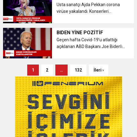
Usta sanatçı Ajda Pekkan corona
virüse yakalandı. Konserleri
ertelenen ve hastalığı ağır geçirdiği
öğrenilen Pekkan’ın doktoru
İstanbul’dan Bodrum’a gitti. Türk
BIDEN YİNE POZİTİF
pop müziğinin efsane ...
Geçen hafta Covid-19’u atlattığı
açıklanan ABD Başkanı Joe Biden’ın
belirtilerin yeniden nüksetmesiyle
yeniden karantinaya girdiği bildirildi.
Doktoru Kevin OConnor, Biden’ın
1
2
…
132
İleri ›
Covid-19 belirtilerinin y...