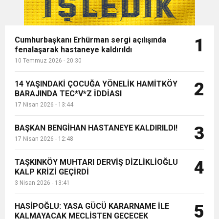
Cumhurbaşkanı Erhürman sergi açılışında
1
fenalaşarak hastaneye kaldırıldı
10 Temmuz 2026 - 20:30
14 YAŞINDAKİ ÇOCUĞA YÖNELİK HAMİTKÖY
2
BARAJINDA TEC*V*Z İDDİASI
17 Nisan 2026 - 13:44
BAŞKAN BENGİHAN HASTANEYE KALDIRILDI!
3
17 Nisan 2026 - 12:48
TAŞKINKÖY MUHTARI DERVİŞ DİZLİKLİOĞLU
4
KALP KRİZİ GEÇİRDİ
3 Nisan 2026 - 13:41
HASİPOĞLU: YASA GÜCÜ KARARNAME İLE
5
KALMAYACAK MECLİSTEN GEÇECEK