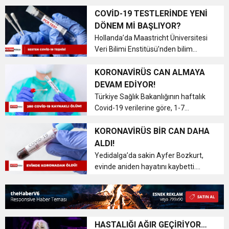
BA.2’nin görüldüğü açıklandı.
Yunanistan’da Covid-
COVİD-19 TESTLERİNDE YENİ
19’un Omicron varyantının alt
DÖNEM Mİ BAŞLIYOR?
varyantı BA.2’...
Hollanda’da Maastricht Üniversitesi
Veri Bilimi Enstitüsü’nden bilim
insanları, yapay zeka yardımı
kullanılan bir mobil uygulamayla,
KORONAVİRÜS CAN ALMAYA
insan seslerinde Kovid-19’un tespit
DEVAM EDİYOR!
edilip edilme...
Türkiye Sağlık Bakanlığının haftalık
Covid-19 verilerine göre, 1-7
Ağustos’ta 232 bin 253 kişinin testi
pozitif çıktı, 380 kişi hayatını
KORONAVİRÜS BİR CAN DAHA
kaybetti. Haftalık Koronavirüs
ALDI!
Tablosu “covid19.sag...
Yedidalga’da sakin Ayfer Bozkurt,
evinde aniden hayatını kaybetti.
Bozkurt’un diyabet ve Corona’dan
öldüğü saptandı. Polis’in açıklaması
şöyle:
14.08. 2022 tarihinde, saat 06:0...
HASTALIĞI AĞIR GEÇİRİYOR…