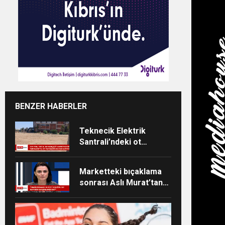
BENZER HABERLER
Teknecik Elektrik
Santrali’ndeki ot
temizliği 29
Temmuz’dan beri
Marketteki bıçaklama
devam ediyor
sonrası Aslı Murat’tan
açıklama