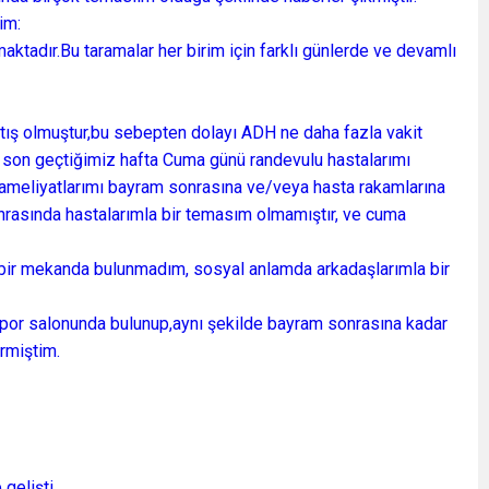
im:
ktadır.Bu taramalar her birim için farklı günlerde ve devamlı
artış olmuştur,bu sebepten dolayı ADH ne daha fazla vakit
n son geçtiğimiz hafta Cuma günü randevulu hastalarımı
 ameliyatlarımı bayram sonrasına ve/veya hasta rakamlarına
nrasında hastalarımla bir temasım olmamıştır, ve cuma
bir mekanda bulunmadım, sosyal anlamda arkadaşlarımla bir
or salonunda bulunup,aynı şekilde bayram sonrasına kadar
ermiştim.
gelişti.