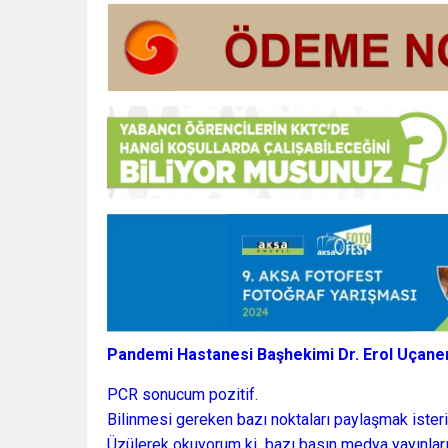
Pandemi Hastanesi Başhekimi Dr. Erol Uçaner,
PCR sonucum pozitif.
Bilinmesi gereken bazı noktaları paylaşmak ister
Üzülerek okuyorum ki bazı basın medya yayınların