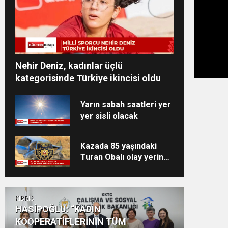
Nehir Deniz, kadınlar üçlü
kategorisinde Türkiye ikincisi oldu
Yarın sabah saatleri yer
yer sisli olacak
Kazada 85 yaşındaki
Turan Obalı olay yerinde
yaşamını yitirmişti
KIBRIS
HASİPOĞLU: “KADIN
KOOPERATİFLERİNİN TÜM