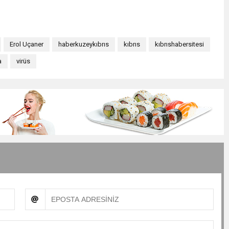
Erol Uçaner
haberkuzeykıbrıs
kıbrıs
kıbrıshabersitesi
a
virüs