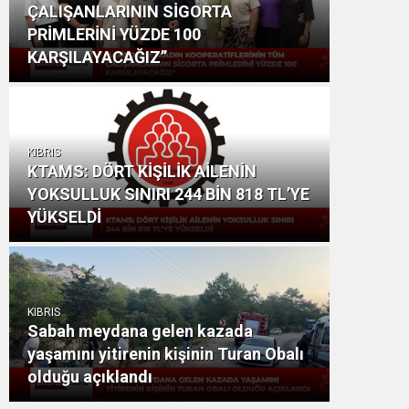
ÇALIŞANLARININ SİGORTA
PRİMLERİNİ YÜZDE 100
KARŞILAYACAĞIZ”
KIBRIS
KTAMS: DÖRT KİŞİLİK AİLENİN
YOKSULLUK SINIRI 244 BİN 818 TL’YE
YÜKSELDİ
KIBRIS
Sabah meydana gelen kazada
yaşamını yitirenin kişinin Turan Obalı
olduğu açıklandı