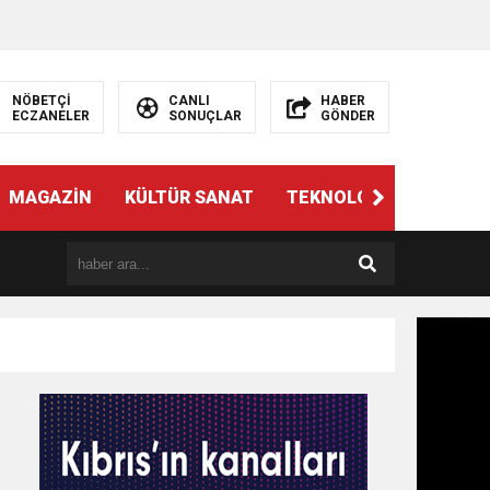
NÖBETÇİ
CANLI
HABER
ECZANELER
SONUÇLAR
GÖNDER
MAGAZİN
KÜLTÜR SANAT
TEKNOLOJİ
GÜNÜN 