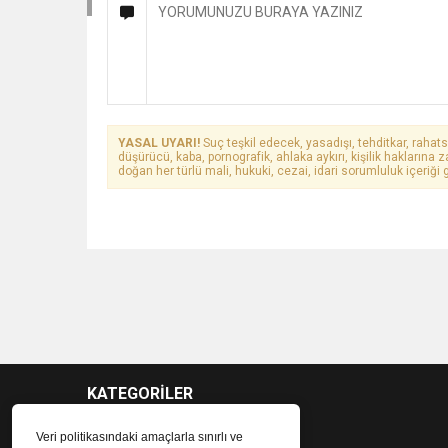
YASAL UYARI!
Suç teşkil edecek, yasadışı, tehditkar, rahats
düşürücü, kaba, pornografik, ahlaka aykırı, kişilik haklarına z
doğan her türlü mali, hukuki, cezai, idari sorumluluk içeriği g
KATEGORİLER
Veri politikasındaki amaçlarla sınırlı ve