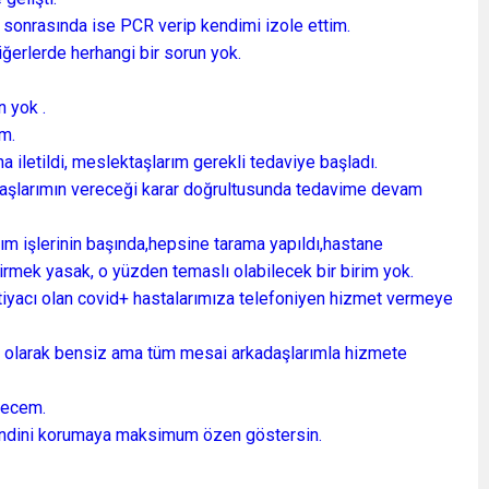
st, sonrasında ise PCR verip kendimi izole ettim.
iğerlerde herhangi bir sorun yok.
n yok .
m.
iletildi, meslektaşlarım gerekli tedaviye başladı.
adaşlarımın vereceği karar doğrultusunda tedavime devam
m işlerinin başında,hepsine tarama yapıldı,hastane
çirmek yasak, o yüzden temaslı olabilecek bir birim yok.
tiyacı olan covid+ hastalarımıza telefoniyen hizmet vermeye
 olarak bensiz ama tüm mesai arkadaşlarımla hizmete
erecem.
endini korumaya maksimum özen göstersin.