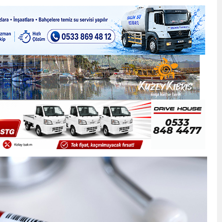
ner gemisini hedef aldı
LIĞI ÖNGÖRÜMÜZ YÜZDE 7.5 İLE 8.5 ARASINDA
 sergi açılışında fenalaşarak hastaneye kaldırıldı