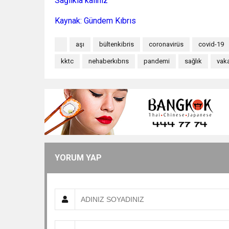
Sağlıkla kalınız
Kaynak: Gündem Kıbrıs
aşı
bültenkibris
coronavirüs
covid-19
kktc
nehaberkıbrıs
pandemi
sağlık
vak
YORUM YAP