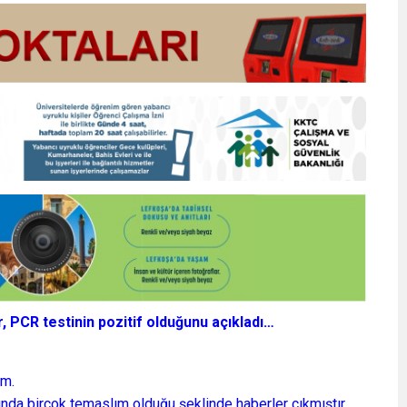
 PCR testinin pozitif olduğunu açıkladı…
im.
da birçok temaslım olduğu şeklinde haberler çıkmıştır.