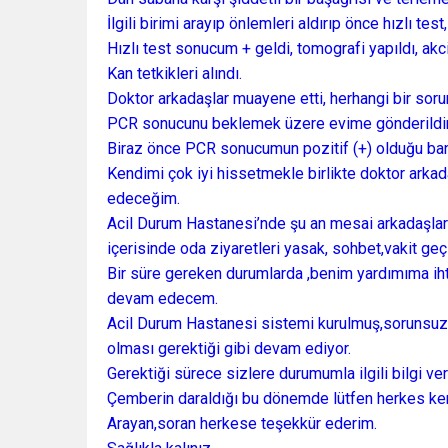
İlgili birimi arayıp önlemleri aldırıp önce hızlı te
Hızlı test sonucum + geldi, tomografi yapıldı, akc
Kan tetkikleri alındı.
Doktor arkadaşlar muayene etti, herhangi bir soru
PCR sonucunu beklemek üzere evime gönderildi
Biraz önce PCR sonucumun pozitif (+) olduğu bana 
Kendimi çok iyi hissetmekle birlikte doktor ark
edeceğim.
Acil Durum Hastanesi’nde şu an mesai arkadaşları
içerisinde oda ziyaretleri yasak, sohbet,vakit ge
Bir süre gereken durumlarda ,benim yardımıma ih
devam edecem.
Acil Durum Hastanesi sistemi kurulmuş,sorunsuz
olması gerektiği gibi devam ediyor.
Gerektiği sürece sizlere durumumla ilgili bilgi v
Çemberin daraldığı bu dönemde lütfen herkes k
Arayan,soran herkese teşekkür ederim.