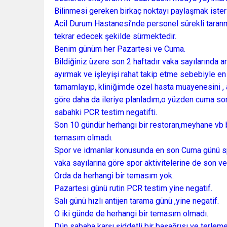
Bilinmesi gereken birkaç noktayı paylaşmak ister
Acil Durum Hastanesi’nde personel sürekli taranma
tekrar edecek şekilde sürmektedir.
Benim günüm her Pazartesi ve Cuma.
Bildiğiniz üzere son 2 haftadır vaka sayılarında 
ayırmak ve işleyişi rahat takip etme sebebiyle e
tamamlayıp, kliniğimde özel hasta muayenesini ,
göre daha da ileriye planladım,o yüzden cuma so
sabahki PCR testim negatifti.
Son 10 gündür herhangi bir restoran,meyhane vb 
temasım olmadı.
Spor ve idmanlar konusunda en son Cuma günü sp
vaka sayılarına göre spor aktivitelerine de son v
Orda da herhangi bir temasım yok.
Pazartesi günü rutin PCR testim yine negatif.
Salı günü hızlı antijen tarama günü ,yine negatif.
O iki günde de herhangi bir temasım olmadı.
Dün sabaha karşı şiddetli bir başağrısı ve terleme 