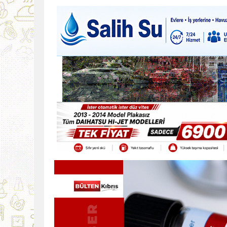
9:30
SON DAKİKA
13:49
İran, Hürmüz’de kontey
13:42
BEROVA: HAYAT PAHALI
20:30
Cumhurbaşkanı Erhürman