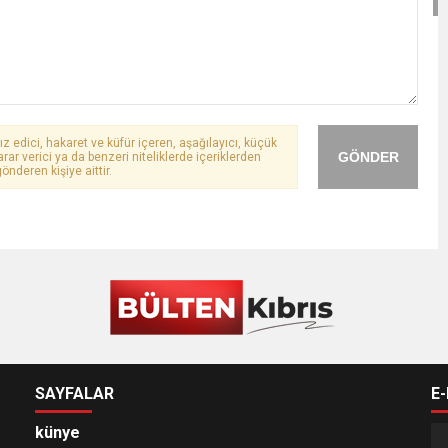
ız edici, hakaret ve küfür içeren, aşağılayıcı, küçük
GÖNDER
arar verici ya da benzeri niteliklerde içeriklerden
önderen kişiye aittir.
SAYFALAR
E
künye