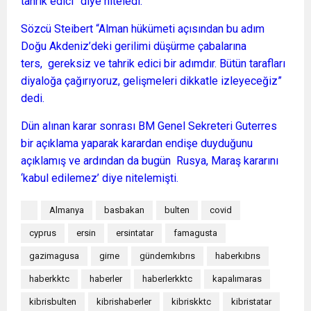
tahrik edici” diye niteledi.
Sözcü Steibert “Alman hükümeti açısından bu adım
Doğu Akdeniz’deki gerilimi düşürme çabalarına
ters, gereksiz ve tahrik edici bir adımdır. Bütün tarafları
diyaloğa çağırıyoruz, gelişmeleri dikkatle izleyeceğiz”
dedi.
Dün alınan karar sonrası BM Genel Sekreteri Guterres
bir açıklama yaparak karardan endişe duyduğunu
açıklamış ve ardından da bugün Rusya, Maraş kararını
‘kabul edilemez’ diye nitelemişti.
Almanya
basbakan
bulten
covid
cyprus
ersin
ersintatar
famagusta
gazimagusa
girne
gündemkıbrıs
haberkıbrıs
haberkktc
haberler
haberlerkktc
kapalımaras
kibrisbulten
kibrishaberler
kibriskktc
kibristatar