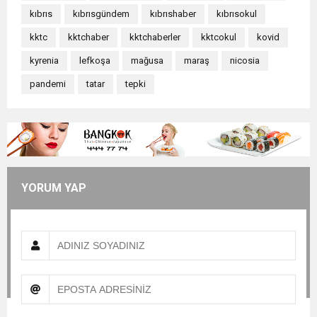
kıbrıs
kıbrısgündem
kıbrıshaber
kıbrısokul
kktc
kktchaber
kktchaberler
kktcokul
kovid
kyrenia
lefkoşa
mağusa
maraş
nicosia
pandemi
tatar
tepki
YORUM YAP