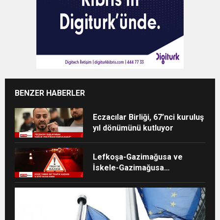
BENZER HABERLER
Eczacılar Birliği, 67’nci kuruluş
yıl dönümünü kutluyor
Lefkoşa-Gazimağusa ve
İskele-Gazimağusa
anayollarında kaza meydana
geldi