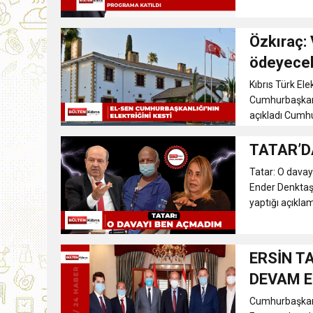
9:30
SON DAKİKA
Özkıraç:
ödeyece
13:49
İran, Hürmüz’de kontey
Kıbrıs Türk El
Cumhurbaşkanlı
13:42
BEROVA: HAYAT PAHALI
açıkladı Cumhur
20:30
TATAR’D
Cumhurbaşkanı Erhürman
Tatar: O dava
Ender Denktaş’
yaptığı açıkla
ERSİN TA
DEVAM E
Cumhurbaşkanı