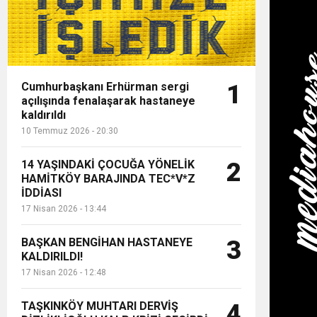
Cumhurbaşkanı Erhürman sergi
1
açılışında fenalaşarak hastaneye
kaldırıldı
10 Temmuz 2026 - 20:30
14 YAŞINDAKİ ÇOCUĞA YÖNELİK
2
HAMİTKÖY BARAJINDA TEC*V*Z
İDDİASI
17 Nisan 2026 - 13:44
BAŞKAN BENGİHAN HASTANEYE
3
KALDIRILDI!
17 Nisan 2026 - 12:48
TAŞKINKÖY MUHTARI DERVİŞ
4