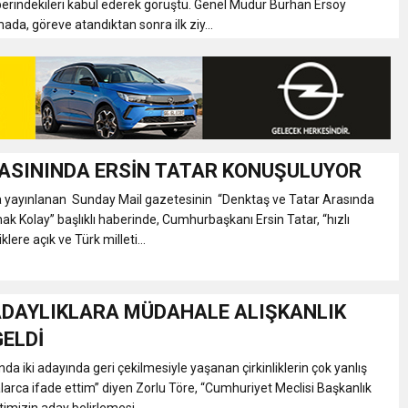
erindekileri kabul ederek görüştü. Genel Müdür Burhan Ersoy
ada, göreve atandıktan sonra ilk ziy...
ASININDA ERSİN TATAR KONUŞULUYOR
ta yayınlanan Sunday Mail gazetesinin “Denktaş ve Tatar Arasında
mak Kolay” başlıklı haberinde, Cumhurbaşkanı Ersin Tatar, “hızlı
klere açık ve Türk milleti...
ADAYLIKLARA MÜDAHALE ALIŞKANLIK
GELDİ
da iki adayında geri çekilmesiyle yaşanan çirkinliklerin çok yanlış
arca ifade ettim” diyen Zorlu Töre, “Cumhuriyet Meclisi Başkanlık