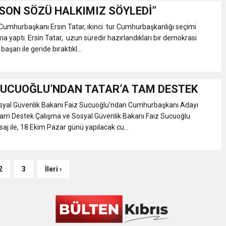
”SON SÖZÜ HALKIMIZ SÖYLEDİ”
Cumhurbaşkanı Ersin Tatar, ikinci tur Cumhurbaşkanlığı seçimi
ma yaptı. Ersin Tatar, uzun süredir hazırlandıkları bir demokrasi
aşarı ile geride bıraktıkl...
UCUOĞLU’NDAN TATAR’A TAM DESTEK
syal Güvenlik Bakanı Faiz Sucuoğlu’ndan Cumhurbaşkanı Adayı
Tam Destek Çalışma ve Sosyal Güvenlik Bakanı Faiz Sucuoğlu
saj ile, 18 Ekim Pazar günü yapılacak cu...
2
3
İleri ›