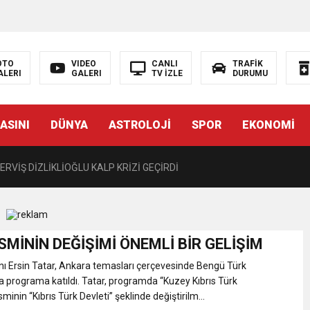
LIĞI ÖNGÖRÜMÜZ YÜZDE 7.5 İLE 8.5 ARASINDA
 sergi açılışında fenalaşarak hastaneye kaldırıldı
OTO
VIDEO
CANLI
TRAFİK
ALERI
GALERI
TV İZLE
DURUMU
 YÖNELİK HAMİTKÖY BARAJINDA TEC*V*Z İDDİASI
ASINI
DÜNYA
ASTROLOJİ
SPOR
EKONOMİ
TANEYE KALDIRILDI!
RVİŞ DİZLİKLİOĞLU KALP KRİZİ GEÇİRDİ
CÜ KARARNAME İLE KALMAYACAK MECLİSTEN GEÇECEK
İSMİNİN DEĞİŞİMİ ÖNEMLİ BİR GELİŞİM
T 15.30’DA AÇIKLAYACAĞIZ”
 Ersin Tatar, Ankara temasları çerçevesinde Bengü Türk
 programa katıldı. Tatar, programda “Kuzey Kıbrıs Türk
 EDEN BİR KARARNAME”
minin “Kıbrıs Türk Devleti” şeklinde değiştirilm...