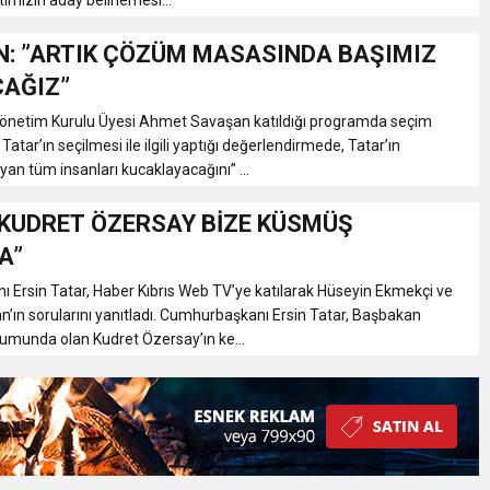
imizin aday belirlemesi...
: ”ARTIK ÇÖZÜM MASASINDA BAŞIMIZ
CAĞIZ”
netim Kurulu Üyesi Ahmet Savaşan katıldığı programda seçim
 Tatar’ın seçilmesi ile ilgili yaptığı değerlendirmede, Tatar’ın
an tüm insanları kucaklayacağını” ...
”KUDRET ÖZERSAY BİZE KÜSMÜŞ
A”
Ersin Tatar, Haber Kıbrıs Web TV’ye katılarak Hüseyin Ekmekçi ve
ın sorularını yanıtladı. Cumhurbaşkanı Ersin Tatar, Başbakan
umunda olan Kudret Özersay’ın ke...