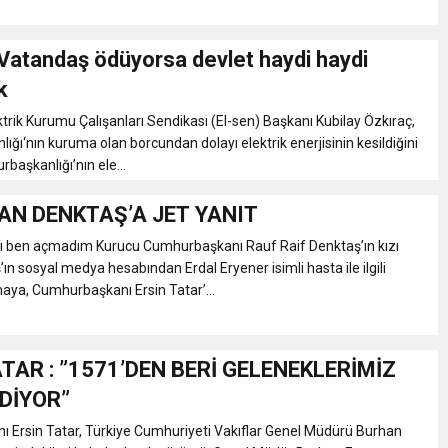
 Vatandaş ödüyorsa devlet haydi haydi
k
ner gemisini hedef aldı
ektrik Kurumu Çalışanları Sendikası (El-sen) Başkanı Kubilay Özkıraç,
ğı‘nın kuruma olan borcundan dolayı elektrik enerjisinin kesildiğini
LIĞI ÖNGÖRÜMÜZ YÜZDE 7.5 İLE 8.5 ARASINDA
başkanlığı’nın ele...
AN DENKTAŞ’A JET YANIT
 sergi açılışında fenalaşarak hastaneye kaldırıldı
yı ben açmadım Kurucu Cumhurbaşkanı Rauf Raif Denktaş’ın kızı
ın sosyal medya hesabından Erdal Eryener isimli hasta ile ilgili
maya, Cumhurbaşkanı Ersin Tatar’...
TAR : ”1571’DEN BERİ GELENEKLERİMİZ
DİYOR”
 Ersin Tatar, Türkiye Cumhuriyeti Vakıflar Genel Müdürü Burhan