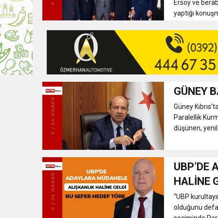
Ersoy ve berab
yaptığı konuşm
GÜNEY B
Güney Kıbrıs’
Paralellik Kur
düşünen, yenili
UBP’DE 
HALİNE 
“UBP kurultayın
olduğunu defal