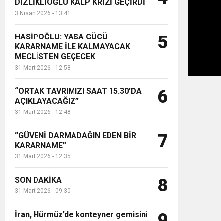
DİZLİKLİOĞLU KALP KRİZİ GEÇİRDİ
3 Nisan 2026 - 13:41
HASİPOĞLU: YASA GÜCÜ
5
KARARNAME İLE KALMAYACAK
MECLİSTEN GEÇECEK
31 Mart 2026 - 12:58
“ORTAK TAVRIMIZI SAAT 15.30’DA
6
AÇIKLAYACAĞIZ”
31 Mart 2026 - 12:48
“GÜVENİ DARMADAĞIN EDEN BİR
7
KARARNAME”
31 Mart 2026 - 12:35
SON DAKİKA
8
31 Mart 2026 - 09:30
İran, Hürmüz’de konteyner gemisini
9