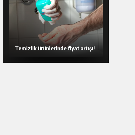
Kim inanır Çapa’da tıp
Koronavirüsten etkilenen
Tanesini 50 TL’ye aldığı el
okuduğuna!
dünyaca ünlü isimler!
dezenfektanını 860 TL’ye sattı!
Temizlik ürünlerinde fiyat artışı!