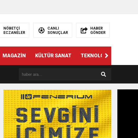
NÖBETÇİ
CANLI
HABER
ECZANELER
SONUÇLAR
GÖNDER
MAGAZİN
KÜLTÜR SANAT
TEKNOLOJİ
GÜNÜN 