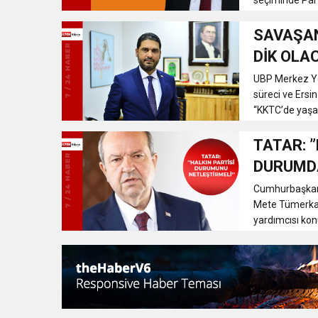
seçiminde Part
SAVAŞAN
DİK OLA
UBP Merkez Yö
süreci ve Ersin
“KKTC’de yaşay
TATAR: 
DURUMD
Cumhurbaşkanı 
Mete Tümerkan’
yardımcısı kon