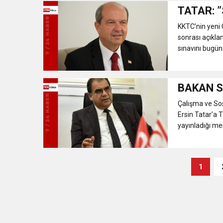
TATAR: 
KKTC’nin yeni 
sonrası açıkla
sınavını bugün b
BAKAN S
Çalışma ve So
Ersin Tatar’a 
yayınladığı me
1