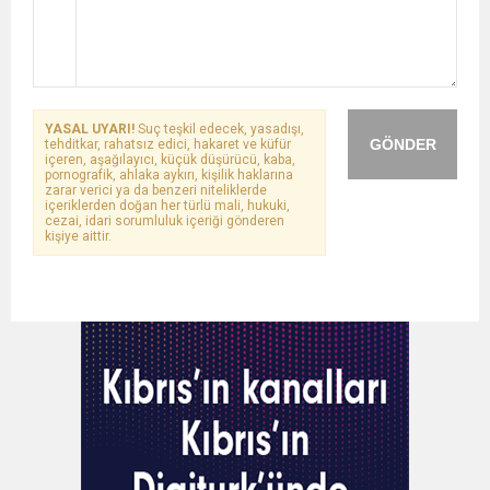
YASAL UYARI!
Suç teşkil edecek, yasadışı,
GÖNDER
tehditkar, rahatsız edici, hakaret ve küfür
içeren, aşağılayıcı, küçük düşürücü, kaba,
pornografik, ahlaka aykırı, kişilik haklarına
zarar verici ya da benzeri niteliklerde
içeriklerden doğan her türlü mali, hukuki,
cezai, idari sorumluluk içeriği gönderen
kişiye aittir.