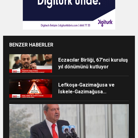
BENZER HABERLER
Eczacılar Birliği, 67’nci kuruluş
yıl dönümünü kutluyor
Lefkoşa-Gazimağusa ve
İskele-Gazimağusa
anayollarında kaza meydana
geldi