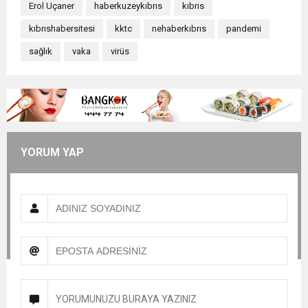
Erol Uçaner
haberkuzeykıbrıs
kıbrıs
kıbrıshabersitesi
kktc
nehaberkıbrıs
pandemi
sağlık
vaka
virüs
YORUM YAP