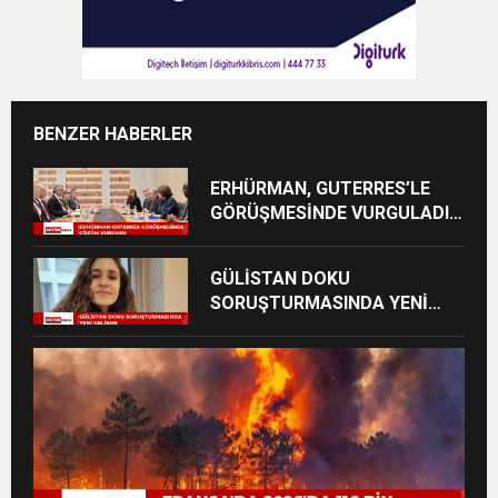
BENZER HABERLER
ERHÜRMAN, GUTERRES’LE
GÖRÜŞMESİNDE VURGULADI:
“ÇABALARINIZI GÜÇLÜ
ŞEKİLDE DESTEKLİYORUZ”
GÜLİSTAN DOKU
SORUŞTURMASINDA YENİ
GELİŞME: ESKİ TUNCELİ
VALİSİ FARKLI SUÇLARDAN
DA TUTUKLANDI