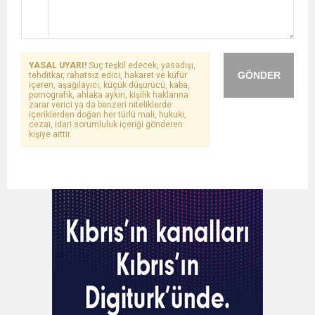
YASAL UYARI!
Suç teşkil edecek, yasadışı,
GÖNDER
tehditkar, rahatsız edici, hakaret ve küfür
içeren, aşağılayıcı, küçük düşürücü, kaba,
pornografik, ahlaka aykırı, kişilik haklarına
zarar verici ya da benzeri niteliklerde
içeriklerden doğan her türlü mali, hukuki,
cezai, idari sorumluluk içeriği gönderen
kişiye aittir.