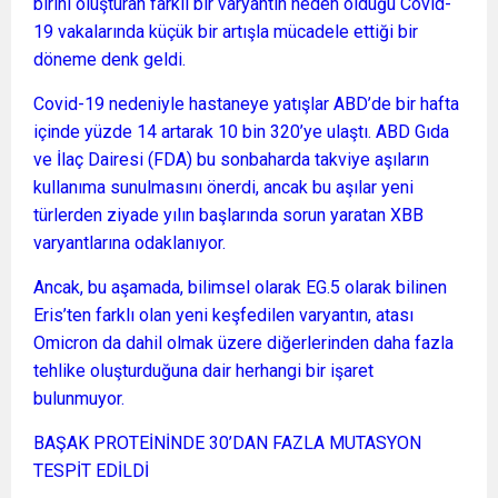
birini oluşturan farklı bir varyantın neden olduğu Covid-
19 vakalarında küçük bir artışla mücadele ettiği bir
döneme denk geldi.
Covid-19 nedeniyle hastaneye yatışlar ABD’de bir hafta
içinde yüzde 14 artarak 10 bin 320’ye ulaştı. ABD Gıda
ve İlaç Dairesi (FDA) bu sonbaharda takviye aşıların
kullanıma sunulmasını önerdi, ancak bu aşılar yeni
türlerden ziyade yılın başlarında sorun yaratan XBB
varyantlarına odaklanıyor.
Ancak, bu aşamada, bilimsel olarak EG.5 olarak bilinen
Eris’ten farklı olan yeni keşfedilen varyantın, atası
Omicron da dahil olmak üzere diğerlerinden daha fazla
tehlike oluşturduğuna dair herhangi bir işaret
bulunmuyor.
BAŞAK PROTEİNİNDE 30’DAN FAZLA MUTASYON
TESPİT EDİLDİ