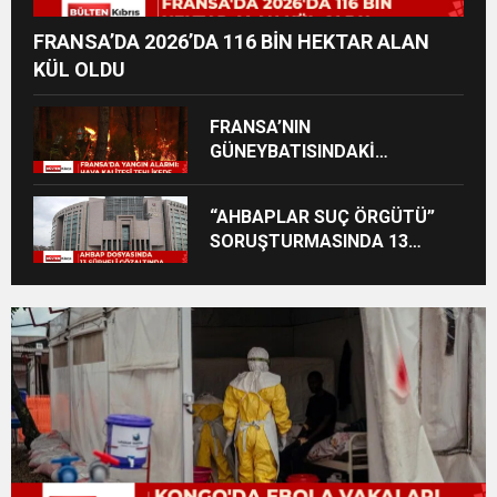
FRANSA’DA 2026’DA 116 BİN HEKTAR ALAN
KÜL OLDU
FRANSA’NIN
GÜNEYBATISINDAKİ
VİLAYETLERDE YANGINLAR
NEDENİYLE HAVA KALİTESİ
“AHBAPLAR SUÇ ÖRGÜTÜ”
ALARM SEVİYESİNDE
SORUŞTURMASINDA 13
ŞÜPHELİ GÖZALTINA ALINDI