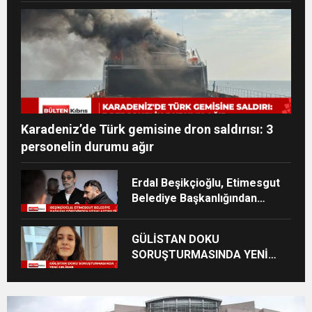
Karadeniz’de Türk gemisine dron saldırısı: 3
personelin durumu ağır
Erdal Beşikçioğlu, Etimesgut
Belediye Başkanlığından
uzaklaştırıldı
GÜLİSTAN DOKU
SORUŞTURMASINDA YENİ
GELİŞME: ESKİ TUNCELİ
VALİSİ FARKLI SUÇLARDAN
DA TUTUKLANDI