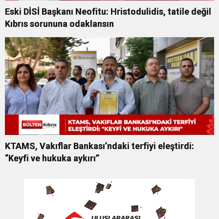
Eski DİSİ Başkanı Neofitu: Hristodulidis, tatile değil
Kıbrıs sorununa odaklansın
KTAMS, Vakıflar Bankası’ndaki terfiyi eleştirdi:
“Keyfi ve hukuka aykırı”