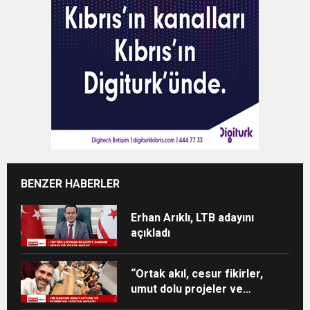
BENZER HABERLER
Erhan Arıklı, LTB adayını
açıkladı
“Ortak akıl, cesur fikirler,
umut dolu projeler ve
heyecan dolu bir ekip”