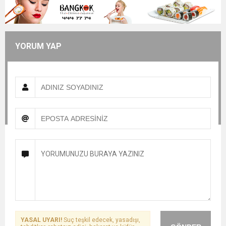
YORUM YAP
YASAL UYARI!
Suç teşkil edecek, yasadışı,