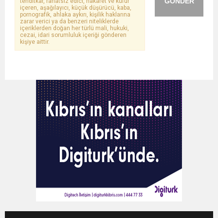
GÖNDER
tehditkar, rahatsız edici, hakaret ve küfür
içeren, aşağılayıcı, küçük düşürücü, kaba,
pornografik, ahlaka aykırı, kişilik haklarına
zarar verici ya da benzeri niteliklerde
içeriklerden doğan her türlü mali, hukuki,
cezai, idari sorumluluk içeriği gönderen
kişiye aittir.