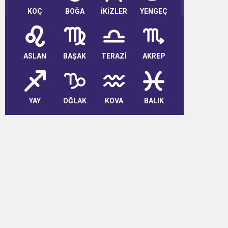
KOÇ
BOĞA
İKİZLER
YENGEÇ
ASLAN
BAŞAK
TERAZİ
AKREP
YAY
OĞLAK
KOVA
BALIK