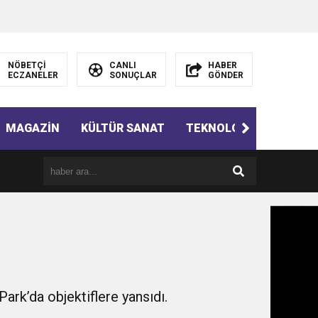
NÖBETÇİ
CANLI
HABER
ECZANELER
SONUÇLAR
GÖNDER
MAGAZİN
KÜLTÜR SANAT
TEKNOLOJİ
GÜNÜN 
ark’da objektiflere yansıdı.