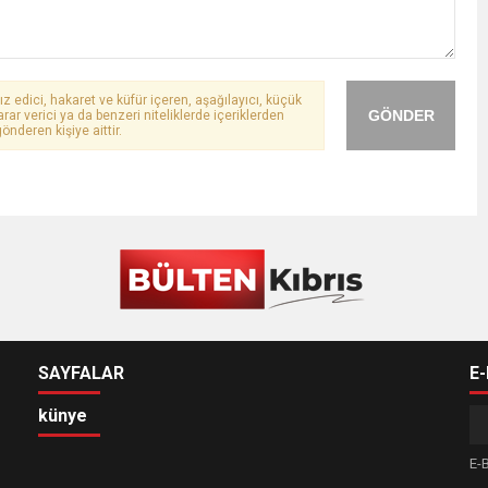
ız edici, hakaret ve küfür içeren, aşağılayıcı, küçük
GÖNDER
arar verici ya da benzeri niteliklerde içeriklerden
önderen kişiye aittir.
SAYFALAR
E
künye
E-B