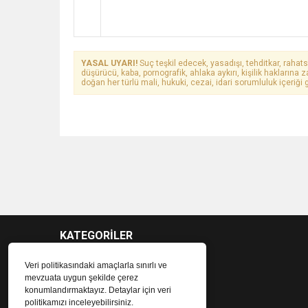
YASAL UYARI!
Suç teşkil edecek, yasadışı, tehditkar, rahats
düşürücü, kaba, pornografik, ahlaka aykırı, kişilik haklarına z
doğan her türlü mali, hukuki, cezai, idari sorumluluk içeriği g
KATEGORİLER
Veri politikasındaki amaçlarla sınırlı ve
mevzuata uygun şekilde çerez
konumlandırmaktayız. Detaylar için veri
politikamızı inceleyebilirsiniz.