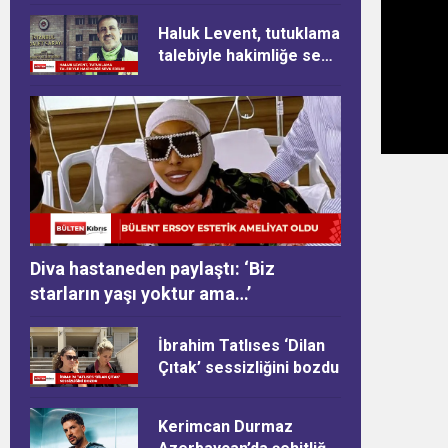
Haluk Levent, tutuklama
talebiyle hakimliğe sevk
edildi
Diva hastaneden paylaştı: ‘Biz
starların yaşı yoktur ama…’
İbrahim Tatlıses ‘Dilan
Çıtak’ sessizliğini bozdu
Kerimcan Durmaz