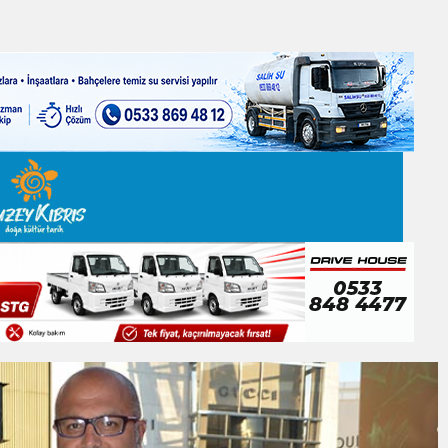
 EDEN BİR KARARNAME”
ner gemisini hedef aldı
LIĞI ÖNGÖRÜMÜZ YÜZDE 7.5 İLE 8.5 ARASINDA
 sergi açılışında fenalaşarak hastaneye kaldırıldı