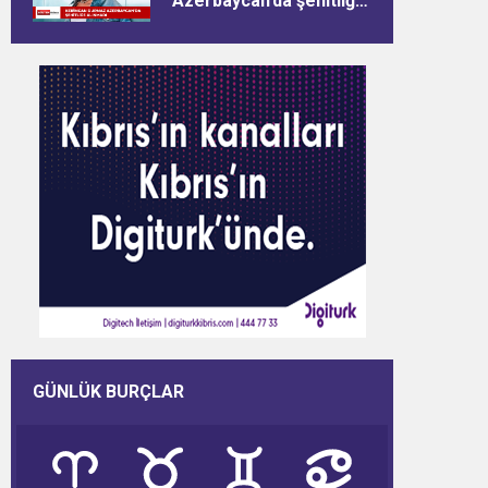
Azerbaycan’da şehitliğe
alınmadı
GÜNLÜK BURÇLAR