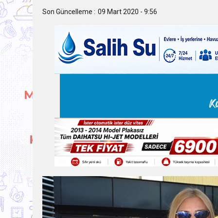
Son Güncelleme :
09 Mart 2020 - 9:56
12:35
“GÜVENİ DARMADAĞIN
9:30
SON DAKİKA
13:49
İran, Hürmüz’de kontey
13:42
BEROVA: HAYAT PAHALI
20:30
Cumhurbaşkanı Erhürman