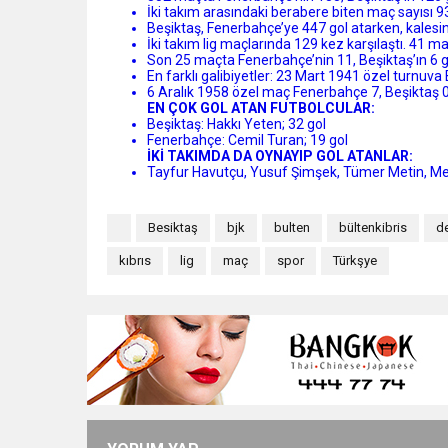
İki takım arasındaki berabere biten maç sayısı 9
Beşiktaş, Fenerbahçe’ye 447 gol atarken, kalesi
İki takım lig maçlarında 129 kez karşılaştı. 41 m
Son 25 maçta Fenerbahçe’nin 11, Beşiktaş’ın 6 ga
En farklı galibiyetler: 23 Mart 1941 özel turnuva
6 Aralık 1958 özel maç Fenerbahçe 7, Beşiktaş 0
EN ÇOK GOL ATAN FUTBOLCULAR:
Beşiktaş: Hakkı Yeten; 32 gol
Fenerbahçe: Cemil Turan; 19 gol
İKİ TAKIMDA DA OYNAYIP GOL ATANLAR:
Tayfur Havutçu, Yusuf Şimşek, Tümer Metin, M
Besiktaş
bjk
bulten
bültenkibris
de
kıbrıs
lig
maç
spor
Türkşye