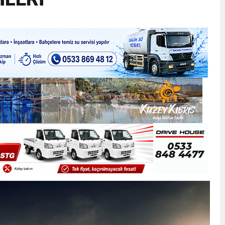
ner gemisini hedef aldı
LIĞI ÖNGÖRÜMÜZ YÜZDE 7.5 İLE 8.5 ARASINDA
 sergi açılışında fenalaşarak hastaneye kaldırıldı