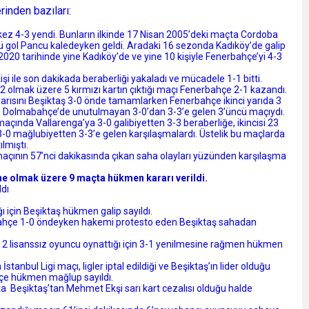
inden bazıları:
i kez 4-3 yendi. Bunların ilkinde 17 Nisan 2005’deki maçta Cordoba
ü gol Pancu kaledeyken geldi. Aradaki 16 sezonda Kadıköy’de galip
020 tarihinde yine Kadıköy’de ve yine 10 kişiyle Fenerbahçe’yi 4-3
 ile son dakikada beraberliği yakaladı ve mücadele 1-1 bitti.
2 olmak üzere 5 kırmızı kartın çıktığı maçı Fenerbahçe 2-1 kazandı.
arısını Beşiktaş 3-0 önde tamamlarken Fenerbahçe ikinci yarıda 3
ş’ın Dolmabahçe’de unutulmayan 3-0’dan 3-3’e gelen 3’üncü maçıydı.
açında Vallarenga’ya 3-0 galibiyetten 3-3 beraberliğe, ikincisi 23
-0 mağlubiyetten 3-3’e gelen karşılaşmalardı. Üstelik bu maçlarda
ılmıştı.
açının 57’nci dakikasında çıkan saha olayları yüzünden karşılaşma
ine olmak üzere 9 maçta hükmen kararı verildi.
dı
ı
 için Beşiktaş hükmen galip sayıldı.
ahçe 1-0 öndeyken hakemi protesto eden Beşiktaş sahadan
, 2 lisanssız oyuncu oynattığı için 3-1 yenilmesine rağmen hükmen
anbul Ligi maçı, ligler iptal edildiği ve Beşiktaş’ın lider olduğu
çe hükmen mağlup sayıldı.
a Beşiktaş’tan Mehmet Ekşi sarı kart cezalısı olduğu halde