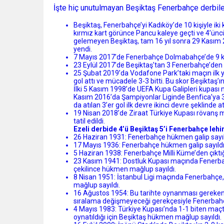
İşte hiç unutulmayan Beşiktaş Fenerbahçe derbiler
Beşiktaş, Fenerbahçe’yi Kadıköy’de 10 kişiyle ik
kırmız kart görünce Pancu kaleye geçti ve 4’ünc
gelemeyen Beşiktaş, tam 16 yıl sonra 29 Kasım 2
yendi.
7 Mayıs 2017’de Fenerbahçe Dolmabahçe’de 9 kişi
23 Eylül 2017’de Beşiktaş’tan 3 Fenerbahçe’den 
25 Şubat 2019’da Vodafone Park’taki maçın ilk y
gol attı ve mücadele 3-3 bitti. Bu skor Beşikta
İlki 5 Kasım 1998’de UEFA Kupa Galipleri kupası m
Kasım 2016’da Şampiyonlar Liginde Benfica’ya 3
da atılan 3’er gol ilk devre ikinci devre şeklinde at
19 Nisan 2018’de Ziraat Türkiye Kupası rövanş m
tatil edildi.
Ezeli derbide 4’ü Beşiktaş 5’i Fenerbahçe leh
26 Haziran 1931: Fenerbahçe hükmen galip sayıl
17 Mayıs 1936: Fenerbahçe hükmen galip sayıld
5 Haziran 1938: Fenerbahçe Milli Küme’den çıktığı
23 Kasım 1941: Dostluk Kupası maçında Fenerb
çekilince hükmen mağlup sayıldı.
8 Nisan 1951: İstanbul Ligi maçında Fenerbahçe
mağlup sayıldı.
16 Ağustos 1954: Bu tarihte oynanması gereken İst
sıralama değişmeyeceği gerekçesiyle Fenerbah
4 Mayıs 1983: Türkiye Kupası’nda 1-1 biten maçt
oynatıldığı için Beşiktaş hükmen mağlup sayıldı.