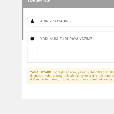
YORUM YAP
YASAL UYARI!
Suç teşkil edecek, yasadışı, tehditkar, rahats
düşürücü, kaba, pornografik, ahlaka aykırı, kişilik haklarına z
doğan her türlü mali, hukuki, cezai, idari sorumluluk içeriği g