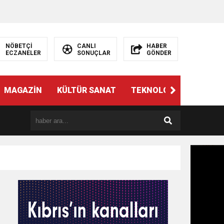
NÖBETÇİ
CANLI
HABER
ECZANELER
SONUÇLAR
GÖNDER
MAGAZİN
KÜLTÜR SANAT
TEKNOLOJİ
GÜNÜN 