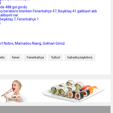
3
nde 488 gol gördü.
açı berabere biterken Fenerbahçe 47, Beşiktaş 41 galibiyet aldı.
libiyeti var.
 Beşiktaş 7, Fenerbahçe 1.
.
ert Nobre, Mamadou Niang, Gökhan Gönül.
rbi
fener
Fenerbahçe
futbol
haberkuzeykıbrıs