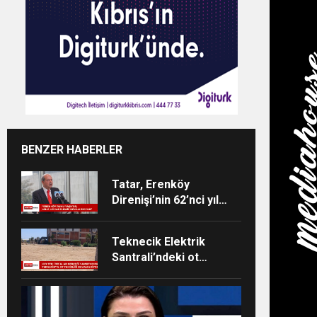
BENZER HABERLER
Tatar, Erenköy
Direnişi’nin 62’nci yıl
dönümü dolayısıyla
mesaj yayımladı
Teknecik Elektrik
Santrali’ndeki ot
temizliği 29
Temmuz’dan beri
devam ediyor