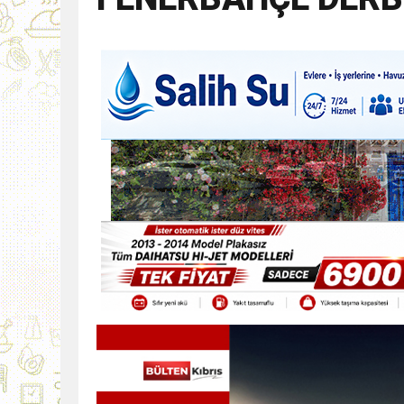
9:30
SON DAKİKA
13:49
İran, Hürmüz’de kontey
13:42
BEROVA: HAYAT PAHALI
20:30
Cumhurbaşkanı Erhürman