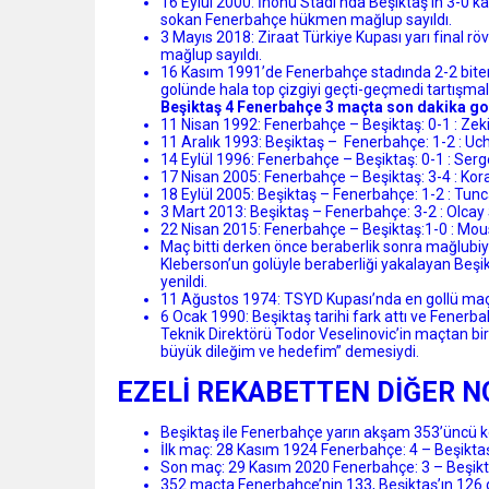
16 Eylül 2000: İnönü Stadı’nda Beşiktaş’ın 3-0 
sokan Fenerbahçe hükmen mağlup sayıldı.
3 Mayıs 2018: Ziraat Türkiye Kupası yarı final
mağlup sayıldı.
16 Kasım 1991’de Fenerbahçe stadında 2-2 biten
golünde hala top çizgiyi geçti-geçmedi tartışmala
Beşiktaş 4 Fenerbahçe 3 maçta son dakika gol
11 Nisan 1992: Fenerbahçe – Beşiktaş: 0-1 : Zeki
11 Aralık 1993: Beşiktaş – Fenerbahçe: 1-2 : Uc
14 Eylül 1996: Fenerbahçe – Beşiktaş: 0-1 : Serg
17 Nisan 2005: Fenerbahçe – Beşiktaş: 3-4 : Kor
18 Eylül 2005: Beşiktaş – Fenerbahçe: 1-2 : Tunc
3 Mart 2013: Beşiktaş – Fenerbahçe: 3-2 : Olca
22 Nisan 2015: Fenerbahçe – Beşiktaş:1-0 : Mo
Maç bitti derken önce beraberlik sonra mağlubiye
Kleberson’un golüyle beraberliği yakalayan Beş
yenildi.
11 Ağustos 1974: TSYD Kupası’nda en gollü maç
6 Ocak 1990: Beşiktaş tarihi fark attı ve Fenerb
Teknik Direktörü Todor Veselinovic’in maçtan bi
büyük dileğim ve hedefim” demesiydi.
EZELİ REKABETTEN DİĞER N
Beşiktaş ile Fenerbahçe yarın akşam 353’üncü ke
İlk maç: 28 Kasım 1924 Fenerbahçe: 4 – Beşiktaş
Son maç: 29 Kasım 2020 Fenerbahçe: 3 – Beşikta
352 maçta Fenerbahçe’nin 133, Beşiktaş’ın 126 g