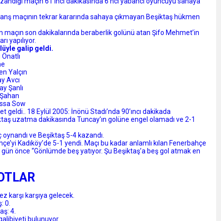
kazandığı maçın 61’inci dakikasında 6’ncı yabancı oyuncuyu sahaya
 rövanş maçının tekrar kararında sahaya çıkmayan Beşiktaş hükmen
 maçın son dakikalarında beraberlik golünü atan Şifo Mehmet’in
rı yapılıyor.
üyle galip geldi.
 Önatlı
he
en Yalçın
ay Avcı
ay Şanlı
y Şahan
ussa Sow
t geldi.. 18 Eylül 2005: İnönü Stadı’nda 90’ıncı dakikada
iktaş uzatma dakikasında Tuncay’ın golüne engel olamadı ve 2-1
 oynandı ve Beşiktaş 5-4 kazandı.
ahçe’yi Kadıköy’de 5-1 yendi. Maçı bu kadar anlamlı kılan Fenerbahçe
r gün önce “Gönlümde beş yatıyor. Şu Beşiktaş’a beş gol atmak en
OTLAR
z karşı karşıya gelecek.
: 0.
ş: 4.
alibiyeti bulunuyor