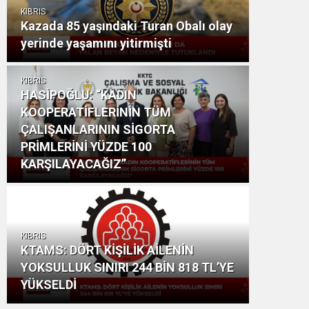
KIBRIS
Kazada 85 yaşındaki Turan Obalı olay
yerinde yaşamını yitirmişti
KIBRIS
HASİPOĞLU: “KADIN
KOOPERATİFLERİNİN TÜM
ÇALIŞANLARININ SİGORTA
PRİMLERİNİ YÜZDE 100
KARŞILAYACAĞIZ”
KIBRIS
KTAMS: DÖRT KİŞİLİK AİLENİN
YOKSULLUK SINIRI 244 BİN 818 TL’YE
YÜKSELDİ