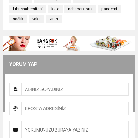
kıbrıshabersitesi
kktc
nehaberkıbrıs
pandemi
sağlık
vaka
virüs
YORUM YAP