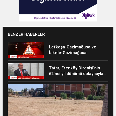
BENZER HABERLER
Lefkoşa-Gazimağusa ve
İskele-Gazimağusa
anayollarında kaza meydana
geldi
Tatar, Erenköy Direnişi’nin
62’nci yıl dönümü dolayısıyla
mesaj yayımladı