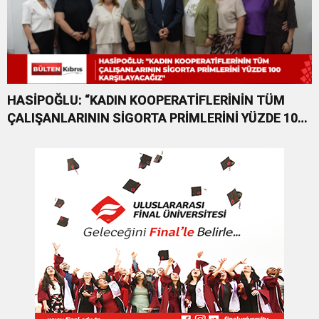
HASİPOĞLU: “KADIN KOOPERATİFLERİNİN TÜM
ÇALIŞANLARININ SİGORTA PRİMLERİNİ YÜZDE 100
KARŞILAYACAĞIZ”