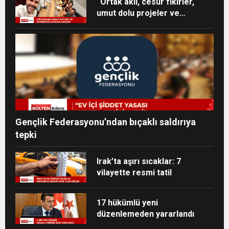
“Ortak akıl, cesur fikirler,
umut dolu projeler ve
heyecan dolu bir ekip”
Gençlik Federasyonu’ndan bıçaklı saldırıya
tepki
Irak’ta aşırı sıcaklar: 7
vilayette resmi tatil
17 hükümlü yeni
düzenlemeden yararlandı