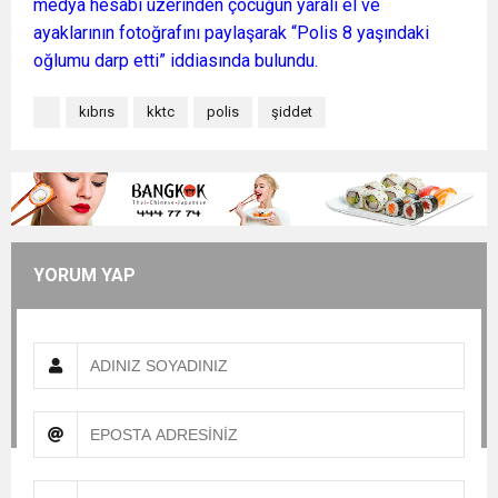
medya hesabı üzerinden çocuğun yaralı el ve
ayaklarının fotoğrafını paylaşarak “Polis 8 yaşındaki
oğlumu darp etti” iddiasında bulundu.
kıbrıs
kktc
polis
şiddet
YORUM YAP