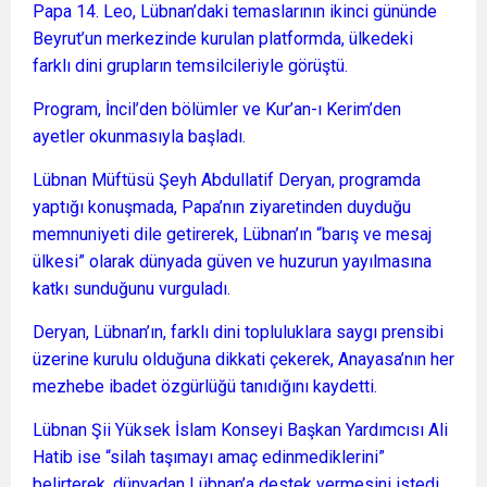
Papa 14. Leo, Lübnan’daki temaslarının ikinci gününde
Beyrut’un merkezinde kurulan platformda, ülkedeki
farklı dini grupların temsilcileriyle görüştü.
Program, İncil’den bölümler ve Kur’an-ı Kerim’den
ayetler okunmasıyla başladı.
Lübnan Müftüsü Şeyh Abdullatif Deryan, programda
yaptığı konuşmada, Papa’nın ziyaretinden duyduğu
memnuniyeti dile getirerek, Lübnan’ın “barış ve mesaj
ülkesi” olarak dünyada güven ve huzurun yayılmasına
katkı sunduğunu vurguladı.
Deryan, Lübnan’ın, farklı dini topluluklara saygı prensibi
üzerine kurulu olduğuna dikkati çekerek, Anayasa’nın her
mezhebe ibadet özgürlüğü tanıdığını kaydetti.
Lübnan Şii Yüksek İslam Konseyi Başkan Yardımcısı Ali
Hatib ise “silah taşımayı amaç edinmediklerini”
belirterek, dünyadan Lübnan’a destek vermesini istedi.