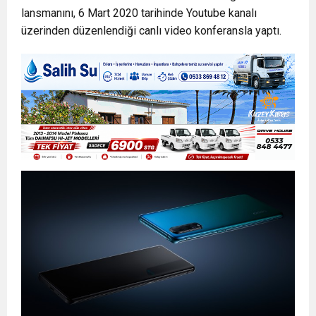
lansmanını, 6 Mart 2020 tarihinde Youtube kanalı
13:49
İran, Hürmüz’de konteyner gemisini hedef aldı
üzerinden düzenlendiği canlı video konferansla yaptı.
13:42
BEROVA: HAYAT PAHALILIĞI ÖNGÖRÜMÜZ
20:30
Cumhurbaşkanı Erhürman sergi açılışında
YÜZDE 7.5 İLE 8.5 ARASINDA
fenalaşarak hastaneye kaldırıldı