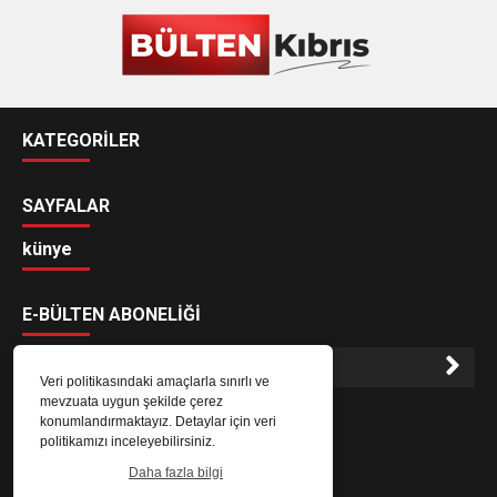
KATEGORİLER
SAYFALAR
künye
E-BÜLTEN ABONELİĞİ
Veri politikasındaki amaçlarla sınırlı ve
mevzuata uygun şekilde çerez
E-Bülten aboneliği ile haberlere daha hızlı erişin.
konumlandırmaktayız. Detaylar için veri
politikamızı inceleyebilirsiniz.
Daha fazla bilgi