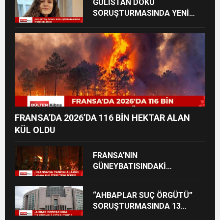
GÜLİSTAN DOKU
SORUŞTURMASINDA YENİ
GELİŞME: ESKİ TUNCELİ
VALİSİ FARKLI SUÇLARDAN
DA TUTUKLANDI
FRANSA’DA 2026’DA 116 BİN HEKTAR ALAN
KÜL OLDU
FRANSA’NIN
GÜNEYBATISINDAKİ
VİLAYETLERDE YANGINLAR
NEDENİYLE HAVA KALİTESİ
“AHBAPLAR SUÇ ÖRGÜTÜ”
ALARM SEVİYESİNDE
SORUŞTURMASINDA 13
ŞÜPHELİ GÖZALTINA ALINDI