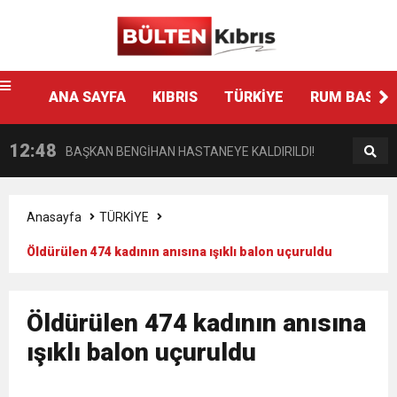
Ankara
escort
13:44
14 YAŞINDAKİ ÇOCUĞA YÖNELİK HAMİTKÖY
fenalaşarak hastaneye kaldırıldı
12:48
ANA SAYFA
KIBRIS
TÜRKİYE
RUM BASINI
BAŞKAN BENGİHAN HASTANEYE KALDIRILDI!
BARAJINDA TEC*V*Z İDDİASI
13:41
TAŞKINKÖY MUHTARI DERVİŞ DİZLİKLİOĞLU
12:58
HASİPOĞLU: YASA GÜCÜ KARARNAME İLE
KALP KRİZİ GEÇİRDİ
Anasayfa
TÜRKİYE
Öldürülen 474 kadının anısına ışıklı balon uçuruldu
12:48
“ORTAK TAVRIMIZI SAAT 15.30’DA
KALMAYACAK MECLİSTEN GEÇECEK
12:35
“GÜVENİ DARMADAĞIN EDEN BİR
AÇIKLAYACAĞIZ”
Öldürülen 474 kadının anısına
ışıklı balon uçuruldu
9:30
SON DAKİKA
KARARNAME”