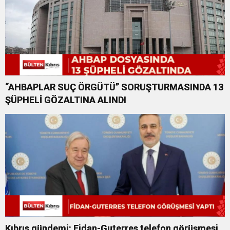
“AHBAPLAR SUÇ ÖRGÜTÜ” SORUŞTURMASINDA 13
ŞÜPHELİ GÖZALTINA ALINDI
Kıbrıs gündemi: Fidan-Guterres telefon görüşmesi