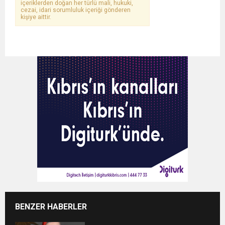
içeriklerden doğan her türlü mali, hukuki,
cezai, idari sorumluluk içeriği gönderen
kişiye aittir.
BENZER HABERLER