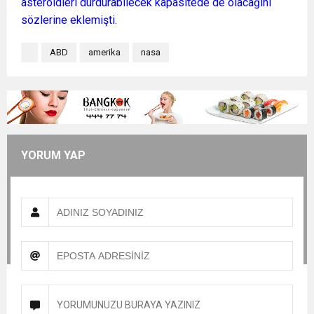
asteroidleri durdurabilecek kapasitede de olacağını
sözlerine eklemişti.
ABD
amerika
nasa
YORUM YAP