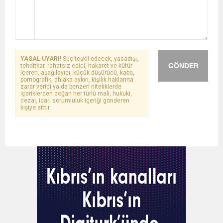
YASAL UYARI!
Suç teşkil edecek, yasadışı,
GÖNDER
tehditkar, rahatsız edici, hakaret ve küfür
içeren, aşağılayıcı, küçük düşürücü, kaba,
pornografik, ahlaka aykırı, kişilik haklarına
zarar verici ya da benzeri niteliklerde
içeriklerden doğan her türlü mali, hukuki,
cezai, idari sorumluluk içeriği gönderen
kişiye aittir.