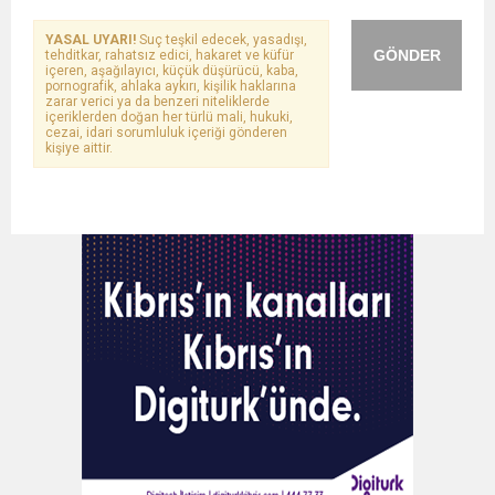
YASAL UYARI!
Suç teşkil edecek, yasadışı,
GÖNDER
tehditkar, rahatsız edici, hakaret ve küfür
içeren, aşağılayıcı, küçük düşürücü, kaba,
pornografik, ahlaka aykırı, kişilik haklarına
zarar verici ya da benzeri niteliklerde
içeriklerden doğan her türlü mali, hukuki,
cezai, idari sorumluluk içeriği gönderen
kişiye aittir.