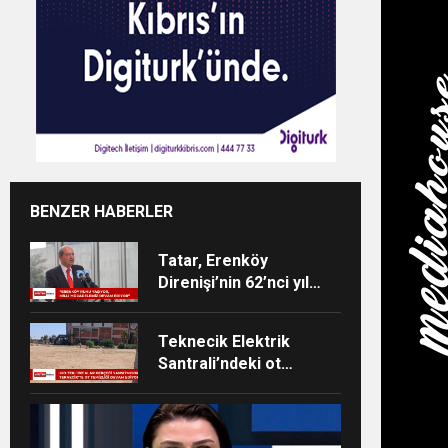
BENZER HABERLER
Tatar, Erenköy
Direnişi’nin 62’nci yıl
dönümü dolayısıyla
mesaj yayımladı
Teknecik Elektrik
Santrali’ndeki ot
temizliği 29
Temmuz’dan beri
devam ediyor