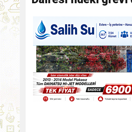
9:30
SON DAKİKA
13:49
İran, Hürmüz’de kontey
13:42
BEROVA: HAYAT PAHALI
20:30
Cumhurbaşkanı Erhürman