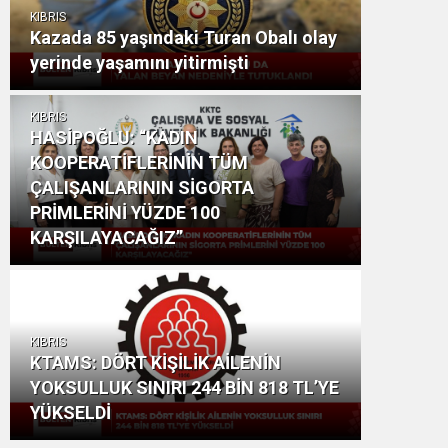
KIBRIS
Kazada 85 yaşındaki Turan Obalı olay
yerinde yaşamını yitirmişti
KIBRIS
HASİPOĞLU: “KADIN
KOOPERATİFLERİNİN TÜM
ÇALIŞANLARININ SİGORTA
PRİMLERİNİ YÜZDE 100
KARŞILAYACAĞIZ”
KIBRIS
KTAMS: DÖRT KİŞİLİK AİLENİN
YOKSULLUK SINIRI 244 BİN 818 TL’YE
YÜKSELDİ