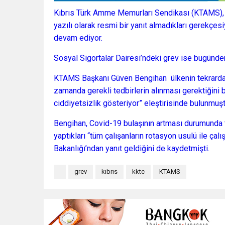
Kıbrıs Türk Amme Memurları Sendikası (KTAMS), “
yazılı olarak resmi bir yanıt almadıkları gerekçes
devam ediyor.
Sosyal Sigortalar Dairesi’ndeki grev ise bugünden 
KTAMS Başkanı Güven Bengihan ülkenin tekrard
zamanda gerekli tedbirlerin alınması gerektiğini
ciddiyetsizlik gösteriyor” eleştirisinde bulunmuşt
Bengihan, Covid-19 bulaşının artması durumunda 
yaptıkları “tüm çalışanların rotasyon usulü ile ç
Bakanlığı’ndan yanıt geldiğini de kaydetmişti.
grev
kıbrıs
kktc
KTAMS