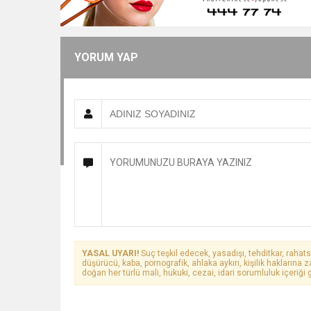
YORUM YAP
YASAL UYARI!
Suç teşkil edecek, yasadışı, tehditkar, rahats
düşürücü, kaba, pornografik, ahlaka aykırı, kişilik haklarına z
doğan her türlü mali, hukuki, cezai, idari sorumluluk içeriği g