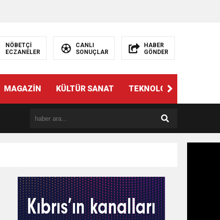
NÖBETÇİ
CANLI
HABER
ECZANELER
SONUÇLAR
GÖNDER
MAGAZİN
KÜLTÜR SANAT
TEKNOLOJİ
GÜNÜN 