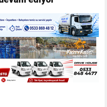
ner gemisini hedef aldı
LIĞI ÖNGÖRÜMÜZ YÜZDE 7.5 İLE 8.5 ARASINDA
 sergi açılışında fenalaşarak hastaneye kaldırıldı