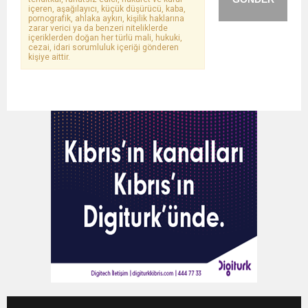
içeren, aşağılayıcı, küçük düşürücü, kaba,
pornografik, ahlaka aykırı, kişilik haklarına
zarar verici ya da benzeri niteliklerde
içeriklerden doğan her türlü mali, hukuki,
cezai, idari sorumluluk içeriği gönderen
kişiye aittir.