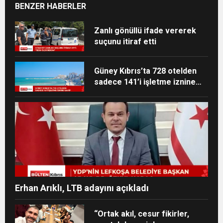
BENZER HABERLER
Zanlı gönüllü ifade vererek
suçunu itiraf etti
Güney Kıbrıs’ta 728 otelden
sadece 141’i işletme iznine
sahip
Erhan Arıklı, LTB adayını açıkladı
“Ortak akıl, cesur fikirler,