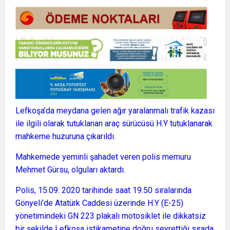
Lefkoşa’da meydana gelen ağır yaralanmalı trafik kazası
ile ilgili olarak tutuklanan araç sürücüsü H.Y tutuklanarak
mahkeme huzuruna çıkarıldı.
Mahkemede yeminli şahadet veren polis memuru
Mehmet Gürsu, olguları aktardı.
Polis, 15.09. 2020 tarihinde saat 19.50 sıralarında
Gönyeli’de Atatürk Caddesi üzerinde H.Y (E-25)
yönetimindeki GN 223 plakalı motosiklet ile dikkatsiz
bir şekilde Lefkoşa istikametine doğru seyrettiği sırada