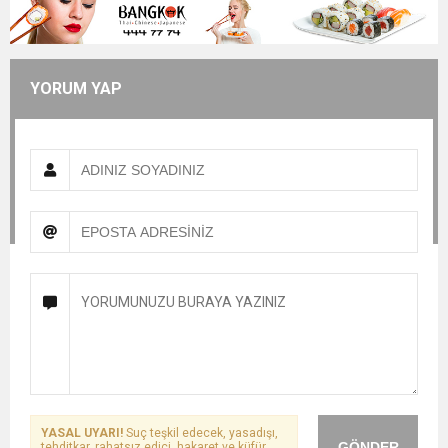
YORUM YAP
YASAL UYARI!
Suç teşkil edecek, yasadışı,
GÖNDER
tehditkar, rahatsız edici, hakaret ve küfür