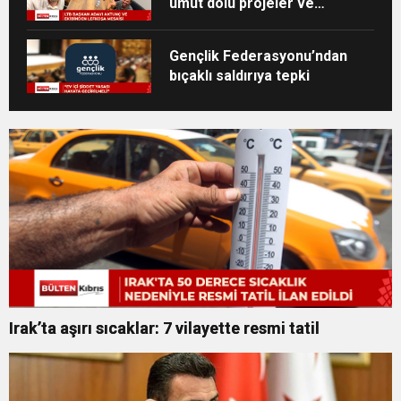
umut dolu projeler ve
heyecan dolu bir ekip”
Gençlik Federasyonu’ndan
bıçaklı saldırıya tepki
Irak’ta aşırı sıcaklar: 7 vilayette resmi tatil