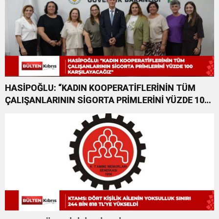
HASİPOĞLU: “KADIN KOOPERATİFLERİNİN TÜM
ÇALIŞANLARININ SİGORTA PRİMLERİNİ YÜZDE 100
KARŞILAYACAĞIZ”