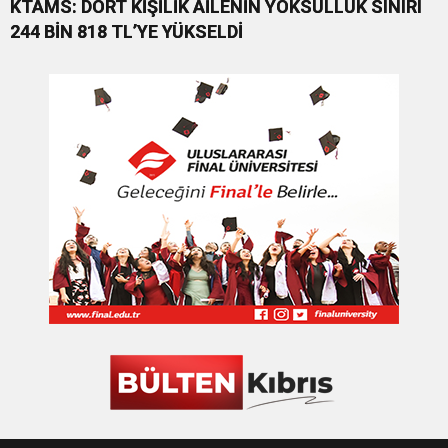
KTAMS: DÖRT KİŞİLİK AİLENİN YOKSULLUK SINIRI
244 BİN 818 TL’YE YÜKSELDİ