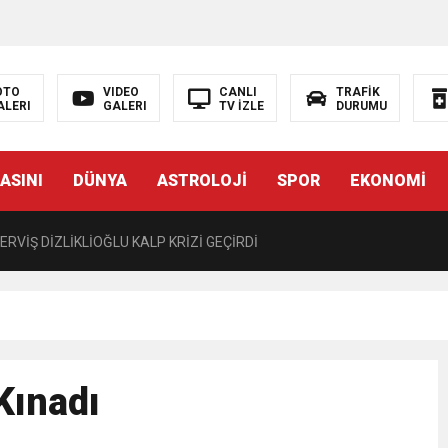
LIĞI ÖNGÖRÜMÜZ YÜZDE 7.5 İLE 8.5 ARASINDA
 sergi açılışında fenalaşarak hastaneye kaldırıldı
OTO
VIDEO
CANLI
TRAFİK
ALERI
GALERI
TV İZLE
DURUMU
 YÖNELİK HAMİTKÖY BARAJINDA TEC*V*Z İDDİASI
ASINI
DÜNYA
ASTROLOJİ
SPOR
EKONOMİ
TANEYE KALDIRILDI!
RVİŞ DİZLİKLİOĞLU KALP KRİZİ GEÇİRDİ
CÜ KARARNAME İLE KALMAYACAK MECLİSTEN GEÇECEK
T 15.30’DA AÇIKLAYACAĞIZ”
Kınadı
 EDEN BİR KARARNAME”