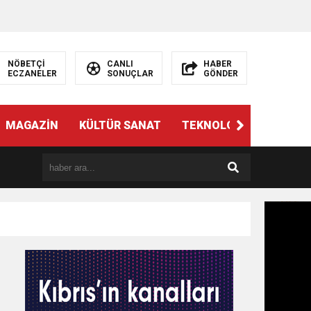
NÖBETÇİ
CANLI
HABER
ECZANELER
SONUÇLAR
GÖNDER
MAGAZİN
KÜLTÜR SANAT
TEKNOLOJİ
GÜNÜN 