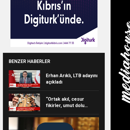
BENZER HABERLER
Erhan Arıklı, LTB adayını
açıkladı
“Ortak akıl, cesur
fikirler, umut dolu
projeler ve heyecan
dolu bir ekip”