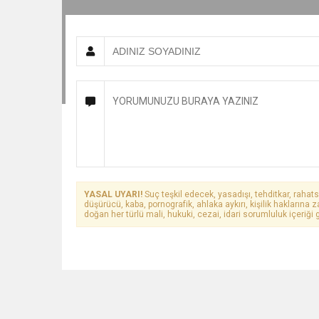
YASAL UYARI!
Suç teşkil edecek, yasadışı, tehditkar, rahats
düşürücü, kaba, pornografik, ahlaka aykırı, kişilik haklarına z
doğan her türlü mali, hukuki, cezai, idari sorumluluk içeriği g