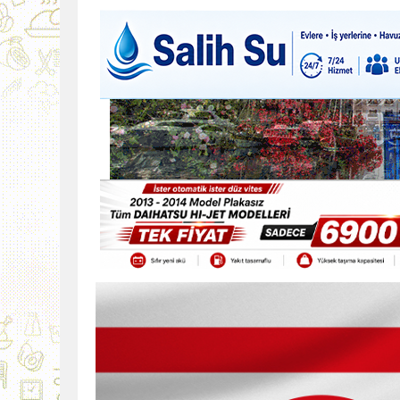
9:30
SON DAKİKA
13:49
İran, Hürmüz’de kontey
13:42
BEROVA: HAYAT PAHALI
20:30
Cumhurbaşkanı Erhürman