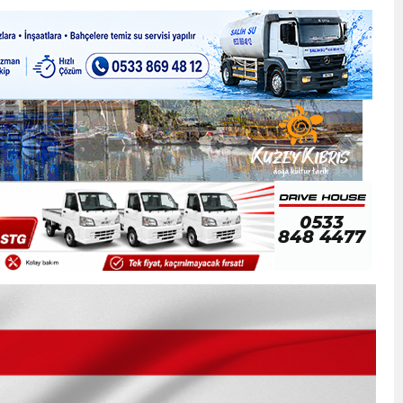
ner gemisini hedef aldı
LIĞI ÖNGÖRÜMÜZ YÜZDE 7.5 İLE 8.5 ARASINDA
 sergi açılışında fenalaşarak hastaneye kaldırıldı