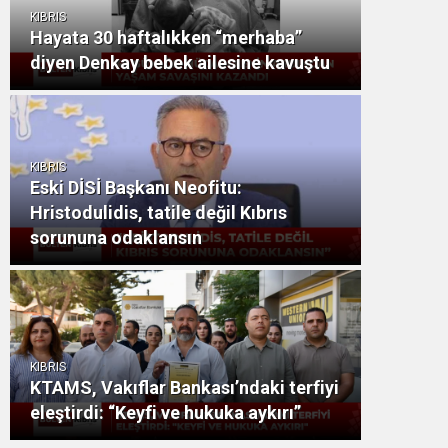
KIBRIS
Hayata 30 haftalıkken “merhaba”
diyen Denkay bebek ailesine kavuştu
KIBRIS
Eski DİSİ Başkanı Neofitu:
Hristodulidis, tatile değil Kıbrıs
sorununa odaklansın
KIBRIS
KTAMS, Vakıflar Bankası’ndaki terfiyi
eleştirdi: “Keyfi ve hukuka aykırı”