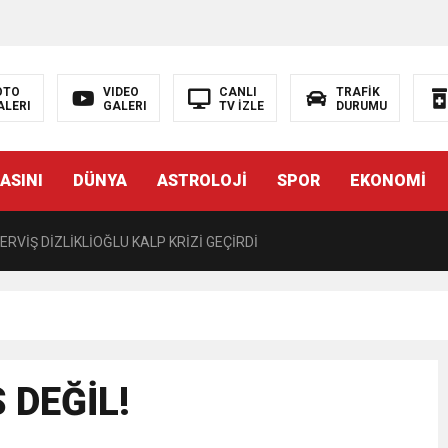
LIĞI ÖNGÖRÜMÜZ YÜZDE 7.5 İLE 8.5 ARASINDA
 sergi açılışında fenalaşarak hastaneye kaldırıldı
OTO
VIDEO
CANLI
TRAFİK
ALERI
GALERI
TV İZLE
DURUMU
 YÖNELİK HAMİTKÖY BARAJINDA TEC*V*Z İDDİASI
ASINI
DÜNYA
ASTROLOJİ
SPOR
EKONOMİ
TANEYE KALDIRILDI!
RVİŞ DİZLİKLİOĞLU KALP KRİZİ GEÇİRDİ
CÜ KARARNAME İLE KALMAYACAK MECLİSTEN GEÇECEK
T 15.30’DA AÇIKLAYACAĞIZ”
S DEĞİL!
 EDEN BİR KARARNAME”