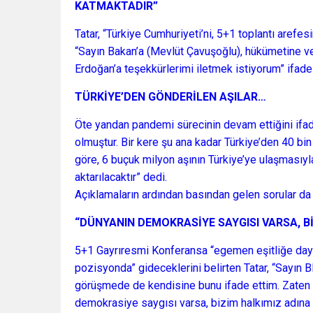
KATMAKTADIR”
Tatar, “Türkiye Cumhuriyeti’ni, 5+1 toplantı aref
“Sayın Bakan’a (Mevlüt Çavuşoğlu), hükümetine 
Erdoğan’a teşekkürlerimi iletmek istiyorum” ifadele
TÜRKİYE’DEN GÖNDERİLEN AŞILAR…
Öte yandan pandemi sürecinin devam ettiğini ifa
olmuştur. Bir kere şu ana kadar Türkiye’den 40 bi
göre, 6 buçuk milyon aşının Türkiye’ye ulaşmasıyl
aktarılacaktır” dedi.
Açıklamaların ardından basından gelen sorular da 
“DÜNYANIN DEMOKRASİYE SAYGISI VARSA, B
5+1 Gayrıresmi Konferansa “egemen eşitliğe dayalı,
pozisyonda” gideceklerini belirten Tatar, “Sayın 
görüşmede de kendisine bunu ifade ettim. Zaten
demokrasiye saygısı varsa, bizim halkımız adına