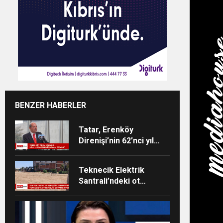
BENZER HABERLER
Tatar, Erenköy
Direnişi’nin 62’nci yıl
dönümü dolayısıyla
mesaj yayımladı
Teknecik Elektrik
Santrali’ndeki ot
temizliği 29
Temmuz’dan beri
devam ediyor