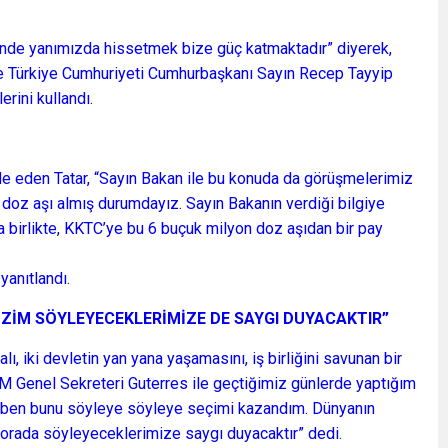
esinde yanımızda hissetmek bize güç katmaktadır” diyerek,
ve Türkiye Cumhuriyeti Cumhurbaşkanı Sayın Recep Tayyip
rini kullandı.
de eden Tatar, “Sayın Bakan ile bu konuda da görüşmelerimiz
n doz aşı almış durumdayız. Sayın Bakanın verdiği bilgiye
a birlikte, KKTC’ye bu 6 buçuk milyon doz aşıdan bir pay
yanıtlandı.
İZİM SÖYLEYECEKLERİMİZE DE SAYGI DUYACAKTIR”
 iki devletin yan yana yaşamasını, iş birliğini savunan bir
BM Genel Sekreteri Guterres ile geçtiğimiz günlerde yaptığım
 ben bunu söyleye söyleye seçimi kazandım. Dünyanın
 orada söyleyeceklerimize saygı duyacaktır” dedi.