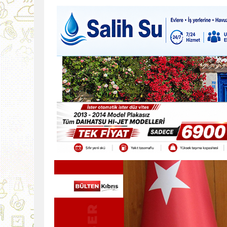
9:30
SON DAKİKA
13:49
İran, Hürmüz’de kontey
13:42
BEROVA: HAYAT PAHALI
20:30
Cumhurbaşkanı Erhürman