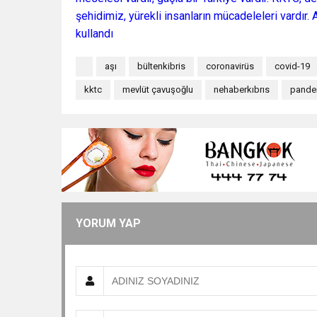
şehidimiz, yürekli insanların mücadeleleri vardır. 
kullandı
aşı
bültenkibris
coronavirüs
covid-19
kktc
mevlüt çavuşoğlu
nehaberkıbrıs
pande
YORUM YAP