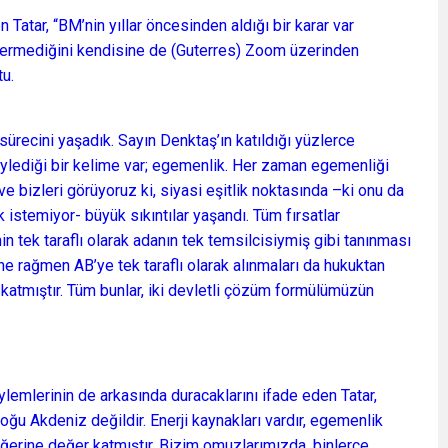
 Tatar, “BM’nin yıllar öncesinden aldığı bir karar var
vermediğini kendisine de (Guterres) Zoom üzerinden
tu.
ürecini yaşadık. Sayın Denktaş’ın katıldığı yüzlerce
öylediği bir kelime var; egemenlik. Her zaman egemenliği
ve bizleri görüyoruz ki, siyasi eşitlik noktasında –ki onu da
istemiyor- büyük sıkıntılar yaşandı. Tüm fırsatlar
’nin tek taraflı olarak adanın tek temsilcisiymiş gibi tanınması
e rağmen AB’ye tek taraflı olarak alınmaları da hukuktan
atmıştır. Tüm bunlar, iki devletli çözüm formülümüzün
emlerinin de arkasında duracaklarını ifade eden Tatar,
Doğu Akdeniz değildir. Enerji kaynakları vardır, egemenlik
değerine değer katmıştır. Bizim omuzlarımızda, binlerce