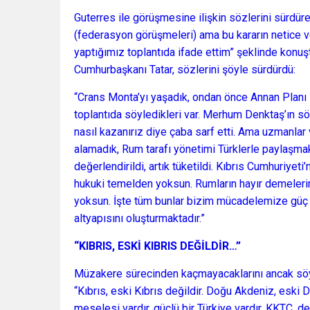
Guterres ile görüşmesine ilişkin sözlerini sürdüren
(federasyon görüşmeleri) ama bu kararın netice 
yaptığımız toplantıda ifade ettim” şeklinde konuş
Cumhurbaşkanı Tatar, sözlerini şöyle sürdürdü:
“Crans Monta’yı yaşadık, ondan önce Annan Planı s
toplantıda söyledikleri var. Merhum Denktaş’ın s
nasıl kazanırız diye çaba sarf etti. Ama uzmanlar 
alamadık, Rum tarafı yönetimi Türklerle paylaşmak 
değerlendirildi, artık tüketildi. Kıbrıs Cumhuriyeti
hukuki temelden yoksun. Rumların hayır demelerin
yoksun. İşte tüm bunlar bizim mücadelemize güç k
altyapısını oluşturmaktadır.”
“KIBRIS, ESKİ KIBRIS DEĞİLDİR…”
Müzakere sürecinden kaçmayacaklarını ancak söyl
“Kıbrıs, eski Kıbrıs değildir. Doğu Akdeniz, eski 
meselesi vardır, güçlü bir Türkiye vardır. KKTC, 