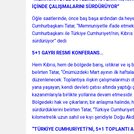
İÇİNDE ÇALIŞMALARINI SÜRDÜRÜYOR”
Öğle saatlerinde, önce baş başa ardından da heyet
Cumhurbaşkanı Tatar, “Memnuniyetle ifade etmek is
Cumhurbaşkanı ile Türkiye Cumhuriyeti’nin, Kıbrıs
sürdürüyor” dedi.
5+1 GAYRI RESMİ KONFERANS…
Hem Kıbrıs, hem de bölgede barış, istikrar ve iş bi
belirten Tatar, “Önümüzdeki Mart ayının ilk haftala
düzenlenecek. Toplantıya ilişkin çalışmalarımızı d
yana yaşayan, kendi devleti çatısı altında yaptığı 
kazanımlarıyla birlikte yollarına devam etmesidir.
Bölgedeki hak ve çıkarların, bir anlaşma halinde,
sürdürdüklerini belirten Tatar, “Türkiye Cumhuri
kilometrelik uzun sahil ve kıyı şeridiyle Doğu Akd
“TÜRKİYE CUMHURİYETİ’Nİ, 5+1 TOPLANTI 