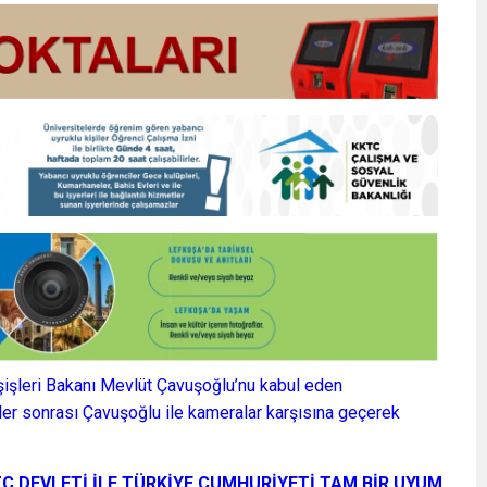
şişleri Bakanı Mevlüt Çavuşoğlu’nu kabul eden
er sonrası Çavuşoğlu ile kameralar karşısına geçerek
C DEVLETİ İLE TÜRKİYE CUMHURİYETİ TAM BİR UYUM