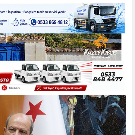
ner gemisini hedef aldı
LIĞI ÖNGÖRÜMÜZ YÜZDE 7.5 İLE 8.5 ARASINDA
 sergi açılışında fenalaşarak hastaneye kaldırıldı