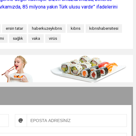
Arkamızda, 85 milyona yakın Türk ulusu vardır” ifadelerini
ersin tatar
haberkuzeykıbrıs
kıbrıs
kıbrıshabersitesi
mi
sağlık
vaka
virüs