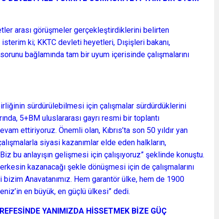
ler arası görüşmeler gerçekleştirdiklerini belirten
terim ki; KKTC devleti heyetleri, Dışişleri bakanı,
 sorunu bağlamında tam bir uyum içerisinde çalışmalarını
rliğinin sürdürülebilmesi için çalışmalar sürdürdüklerini
rında, 5+BM uluslararası gayrı resmi bir toplantı
evam ettiriyoruz. Önemli olan, Kıbrıs’ta son 50 yıldır yan
çalışmalarla siyasi kazanımlar elde eden halkların,
 Biz bu anlayışın gelişmesi için çalışıyoruz” şeklinde konuştu.
 herkesin kazanacağı şekle dönüşmesi için de çalışmalarını
yeti bizim Anavatanımız. Hem garantör ülke, hem de 1900
eniz’in en büyük, en güçlü ülkesi” dedi.
AREFESİNDE YANIMIZDA HİSSETMEK BİZE GÜÇ