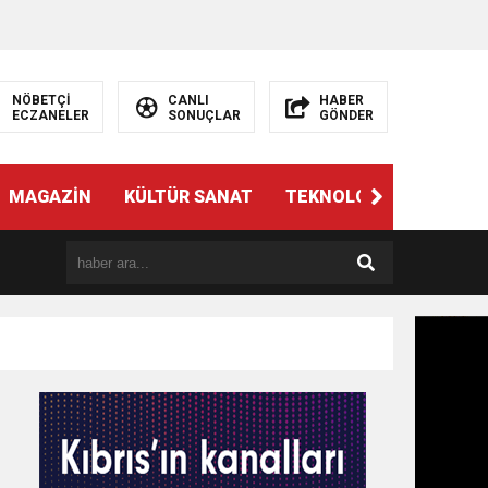
NÖBETÇİ
CANLI
HABER
ECZANELER
SONUÇLAR
GÖNDER
MAGAZİN
KÜLTÜR SANAT
TEKNOLOJİ
GÜNÜN 