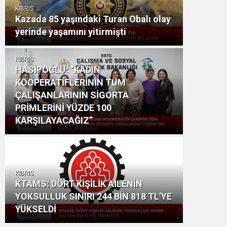
KIBRIS
Kazada 85 yaşındaki Turan Obalı olay
yerinde yaşamını yitirmişti
KIBRIS
HASİPOĞLU: “KADIN
KOOPERATİFLERİNİN TÜM
ÇALIŞANLARININ SİGORTA
PRİMLERİNİ YÜZDE 100
KARŞILAYACAĞIZ”
KIBRIS
KTAMS: DÖRT KİŞİLİK AİLENİN
YOKSULLUK SINIRI 244 BİN 818 TL’YE
YÜKSELDİ