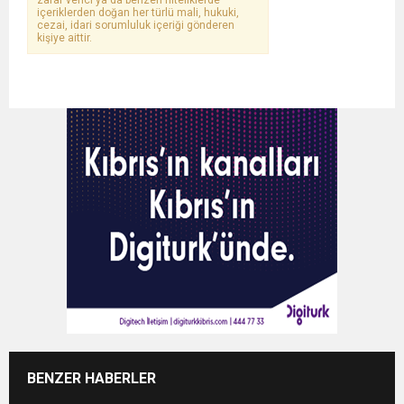
zarar verici ya da benzeri niteliklerde
içeriklerden doğan her türlü mali, hukuki,
cezai, idari sorumluluk içeriği gönderen
kişiye aittir.
BENZER HABERLER