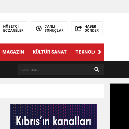
NÖBETÇİ
CANLI
HABER
ECZANELER
SONUÇLAR
GÖNDER
MAGAZİN
KÜLTÜR SANAT
TEKNOLOJİ
GÜNÜN 