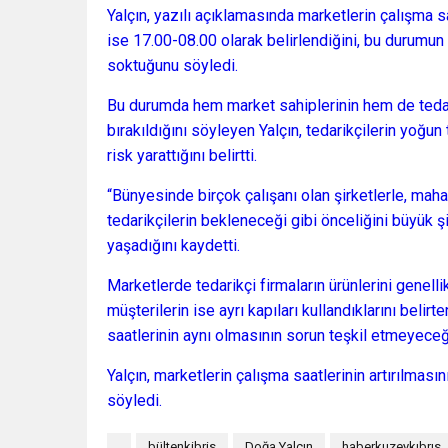
Yalçın, yazılı açıklamasında marketlerin çalışma sa
ise 17.00-08.00 olarak belirlendiğini, bu durumun
soktuğunu söyledi.
Bu durumda hem market sahiplerinin hem de tedar
bırakıldığını söyleyen Yalçın, tedarikçilerin yoğu
risk yarattığını belirtti.
“Bünyesinde birçok çalışanı olan şirketlerle, mahall
tedarikçilerin bekleneceği gibi önceliğini büyük ş
yaşadığını kaydetti.
Marketlerde tedarikçi firmaların ürünlerini genelli
müşterilerin ise ayrı kapıları kullandıklarını belirt
saatlerinin aynı olmasının sorun teşkil etmeyeceği
Yalçın, marketlerin çalışma saatlerinin artırılmas
söyledi.
bültenkibris
Doğa Yalçın
haberkuzeykıbrıs