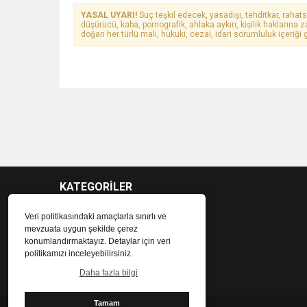
YASAL UYARI!
Suç teşkil edecek, yasadışı, tehditkar, rahats
düşürücü, kaba, pornografik, ahlaka aykırı, kişilik haklarına z
doğan her türlü mali, hukuki, cezai, idari sorumluluk içeriği g
KATEGORİLER
Veri politikasındaki amaçlarla sınırlı ve
mevzuata uygun şekilde çerez
konumlandırmaktayız. Detaylar için veri
politikamızı inceleyebilirsiniz.
Daha fazla bilgi
Tamam