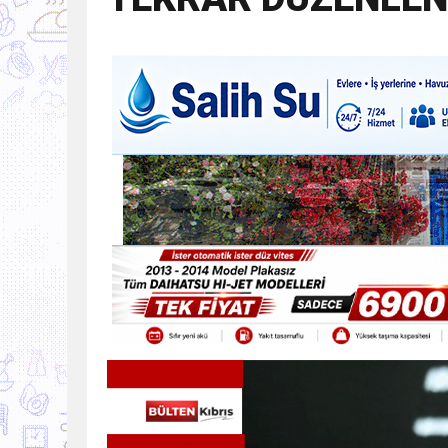
9:30
SON DAKİKA
13:49
İran, Hürmüz’de kontey
13:42
BEROVA: HAYAT PAHALI
20:30
Cumhurbaşkanı Erhürman