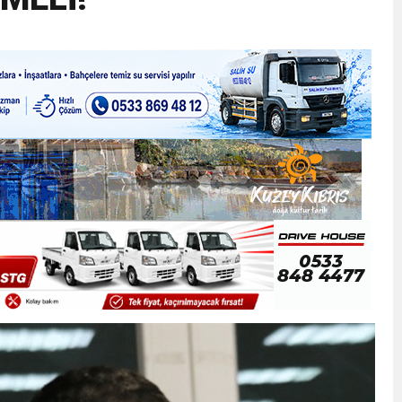
ner gemisini hedef aldı
LIĞI ÖNGÖRÜMÜZ YÜZDE 7.5 İLE 8.5 ARASINDA
 sergi açılışında fenalaşarak hastaneye kaldırıldı