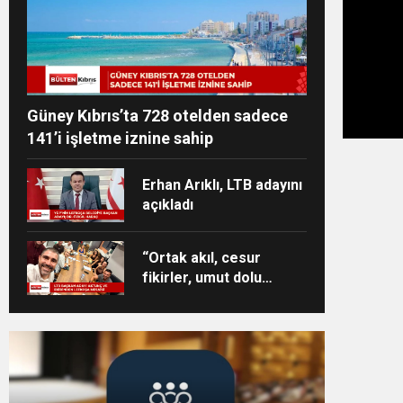
Güney Kıbrıs’ta 728 otelden sadece
141’i işletme iznine sahip
Erhan Arıklı, LTB adayını
açıkladı
“Ortak akıl, cesur
fikirler, umut dolu
projeler ve heyecan
dolu bir ekip”