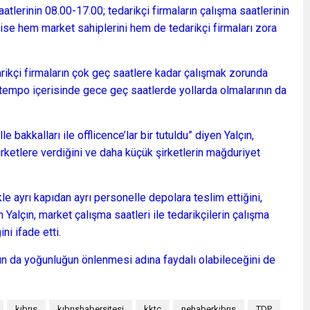
atlerinin 08.00-17.00; tedarikçi firmaların çalışma saatlerinin
 ise hem market sahiplerini hem de tedarikçi firmaları zora
ikçi firmaların çok geç saatlere kadar çalışmak zorunda
n tempo içerisinde gece geç saatlerde yollarda olmalarının da
e bakkalları ile offlicence’lar bir tutuldu” diyen Yalçın,
irketlere verdiğini ve daha küçük şirketlerin mağduriyet
kle ayrı kapıdan ayrı personelle depolara teslim ettiğini,
en Yalçın, market çalışma saatleri ile tedarikçilerin çalışma
ni ifade etti.
ının da yoğunluğun önlenmesi adına faydalı olabileceğini de
kıbrıs
kıbrıshabersitesi
kktc
nehaberkıbrıs
TDP