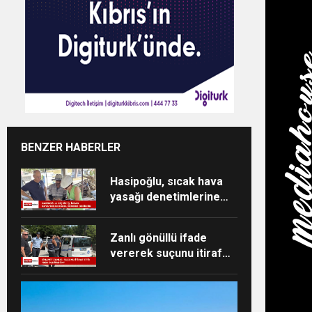
BENZER HABERLER
Hasipoğlu, sıcak hava
yasağı denetimlerine
sahada katıldı
Zanlı gönüllü ifade
vererek suçunu itiraf
etti