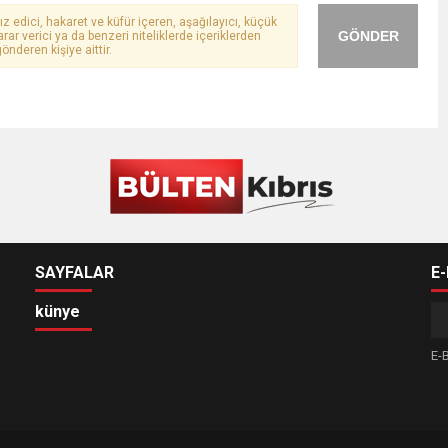
ız edici, hakaret ve küfür içeren, aşağılayıcı, küçük
GÖNDER
arar verici ya da benzeri niteliklerde içeriklerden
önderen kişiye aittir.
SAYFALAR
E
künye
E-B