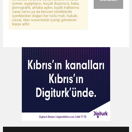
içeren, aşağılayıcı, küçük düşürücü, kaba,
pornografik, ahlaka aykırı, kişilik haklarına
zarar verici ya da benzeri niteliklerde
içeriklerden doğan her türlü mali, hukuki,
cezai, idari sorumluluk içeriği gönderen
kişiye aittir.