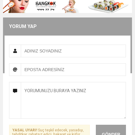
YORUM YAP
YASAL UYARI!
Suç teşkil edecek, yasadışı,
GÖNDER
tehditkar, rahatsız edici, hakaret ve küfür