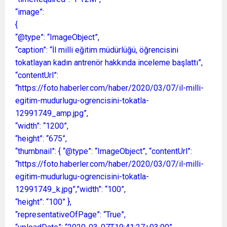
“image”:
{
“@type”: “ImageObject”,
“caption”: “İl milli eğitim müdürlüğü, öğrencisini
tokatlayan kadın antrenör hakkında inceleme başlattı”,
“contentUrl”:
“https://foto.haberler.com/haber/2020/03/07/il-milli-
egitim-mudurlugu-ogrencisini-tokatla-
12991749_amp.jpg”,
“width”: “1200”,
“height”: “675”,
“thumbnail”: { “@type”: “ImageObject”, “contentUrl”:
“https://foto.haberler.com/haber/2020/03/07/il-milli-
egitim-mudurlugu-ogrencisini-tokatla-
12991749_k.jpg”,”width”: “100”,
“height”: “100” },
“representativeOfPage”: “True”,