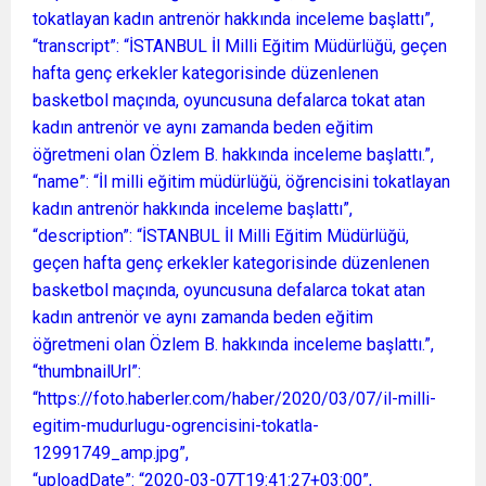
tokatlayan kadın antrenör hakkında inceleme başlattı”,
“transcript”: “İSTANBUL İl Milli Eğitim Müdürlüğü, geçen
hafta genç erkekler kategorisinde düzenlenen
basketbol maçında, oyuncusuna defalarca tokat atan
kadın antrenör ve aynı zamanda beden eğitim
öğretmeni olan Özlem B. hakkında inceleme başlattı.”,
“name”: “İl milli eğitim müdürlüğü, öğrencisini tokatlayan
kadın antrenör hakkında inceleme başlattı”,
“description”: “İSTANBUL İl Milli Eğitim Müdürlüğü,
geçen hafta genç erkekler kategorisinde düzenlenen
basketbol maçında, oyuncusuna defalarca tokat atan
kadın antrenör ve aynı zamanda beden eğitim
öğretmeni olan Özlem B. hakkında inceleme başlattı.”,
“thumbnailUrl”:
“https://foto.haberler.com/haber/2020/03/07/il-milli-
egitim-mudurlugu-ogrencisini-tokatla-
12991749_amp.jpg”,
“uploadDate”: “2020-03-07T19:41:27+03:00”,