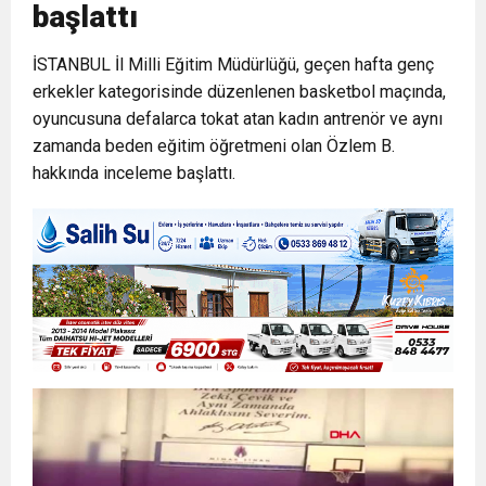
başlattı
13:49
İran, Hürmüz’de konteyner gemisini hedef aldı
İSTANBUL İl Milli Eğitim Müdürlüğü, geçen hafta genç
13:42
erkekler kategorisinde düzenlenen basketbol maçında,
BEROVA: HAYAT PAHALILIĞI ÖNGÖRÜMÜZ
oyuncusuna defalarca tokat atan kadın antrenör ve aynı
zamanda beden eğitim öğretmeni olan Özlem B.
20:30
Cumhurbaşkanı Erhürman sergi açılışında
YÜZDE 7.5 İLE 8.5 ARASINDA
hakkında inceleme başlattı.
fenalaşarak hastaneye kaldırıldı