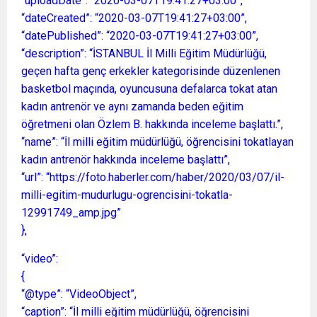
“uploadDate”: “2020-03-07T19:41:27+03:00”,
“dateCreated”: “2020-03-07T19:41:27+03:00”,
“datePublished”: “2020-03-07T19:41:27+03:00”,
“description”: “İSTANBUL İl Milli Eğitim Müdürlüğü,
geçen hafta genç erkekler kategorisinde düzenlenen
basketbol maçında, oyuncusuna defalarca tokat atan
kadın antrenör ve aynı zamanda beden eğitim
öğretmeni olan Özlem B. hakkında inceleme başlattı.”,
“name”: “İl milli eğitim müdürlüğü, öğrencisini tokatlayan
kadın antrenör hakkında inceleme başlattı”,
“url”: “https://foto.haberler.com/haber/2020/03/07/il-
milli-egitim-mudurlugu-ogrencisini-tokatla-
12991749_amp.jpg”
},
“video”:
{
“@type”: “VideoObject”,
“caption”: “İl milli eğitim müdürlüğü, öğrencisini