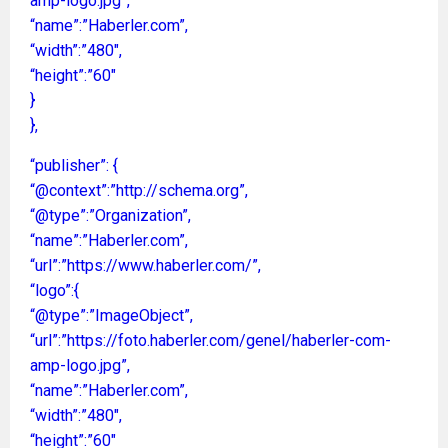
amp-logo.jpg”,
“name”:”Haberler.com”,
“width”:”480″,
“height”:”60″
}
},
“publisher”: {
“@context”:”http://schema.org”,
“@type”:”Organization”,
“name”:”Haberler.com”,
“url”:”https://www.haberler.com/”,
“logo”:{
“@type”:”ImageObject”,
“url”:”https://foto.haberler.com/genel/haberler-com-
amp-logo.jpg”,
“name”:”Haberler.com”,
“width”:”480″,
“height”:”60″