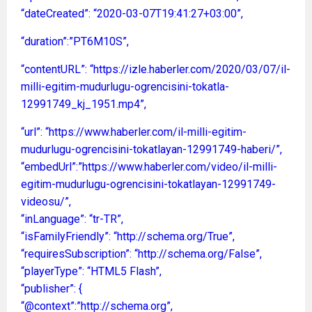
“dateCreated”: “2020-03-07T19:41:27+03:00”,
“duration”:”PT6M10S”,
“contentURL”: “https://izle.haberler.com/2020/03/07/il-
milli-egitim-mudurlugu-ogrencisini-tokatla-
12991749_kj_1951.mp4”,
“url”: “https://www.haberler.com/il-milli-egitim-
mudurlugu-ogrencisini-tokatlayan-12991749-haberi/”,
“embedUrl”:”https://www.haberler.com/video/il-milli-
egitim-mudurlugu-ogrencisini-tokatlayan-12991749-
videosu/”,
“inLanguage”: “tr-TR”,
“isFamilyFriendly”: “http://schema.org/True”,
“requiresSubscription”: “http://schema.org/False”,
“playerType”: “HTML5 Flash”,
“publisher”: {
“@context”:”http://schema.org”,