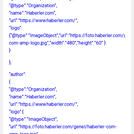
“@type”:”Organization”,
“name”:”Haberler.com”,
“url”:”https://www.haberler.com/”,
“logo”:
{“@type”:”ImageObject”,”url”:”https://foto.haberler.com/gene
com-amp-logo.jpg”,”width”:”480″,”height”:”60″ }
}
},
“author”:
{
“@type”:”Organization”,
“name”:”Haberler.com”,
“url”:”https://www.haberler.com/”,
“logo”:{
“@type”:”ImageObject”,
“url”:”https://foto.haberler.com/genel/haberler-com-