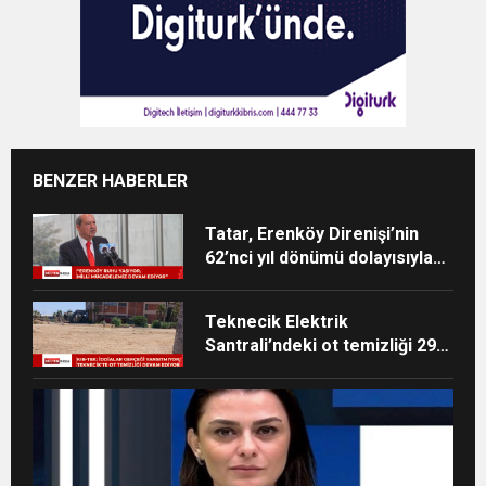
BENZER HABERLER
Tatar, Erenköy Direnişi’nin
62’nci yıl dönümü dolayısıyla
mesaj yayımladı
Teknecik Elektrik
Santrali’ndeki ot temizliği 29
Temmuz’dan beri devam
ediyor