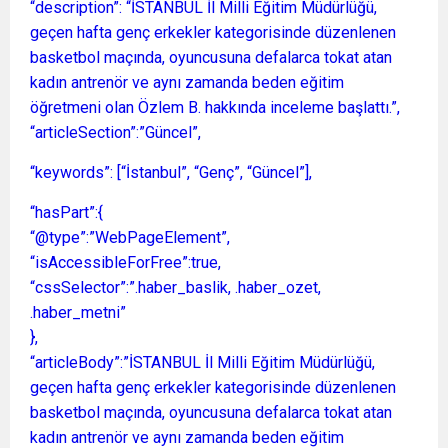
“description”: “İSTANBUL İl Milli Eğitim Müdürlüğü,
geçen hafta genç erkekler kategorisinde düzenlenen
basketbol maçında, oyuncusuna defalarca tokat atan
kadın antrenör ve aynı zamanda beden eğitim
öğretmeni olan Özlem B. hakkında inceleme başlattı.”,
“articleSection”:”Güncel”,
“keywords”: [“İstanbul”, “Genç”, “Güncel”],
“hasPart”:{
“@type”:”WebPageElement”,
“isAccessibleForFree”:true,
“cssSelector”:”.haber_baslik, .haber_ozet,
.haber_metni”
},
“articleBody”:”İSTANBUL İl Milli Eğitim Müdürlüğü,
geçen hafta genç erkekler kategorisinde düzenlenen
basketbol maçında, oyuncusuna defalarca tokat atan
kadın antrenör ve aynı zamanda beden eğitim