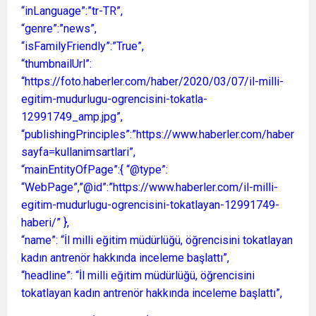
“inLanguage”:”tr-TR”,
“genre”:”news”,
“isFamilyFriendly”:”True”,
“thumbnailUrl”:
“https://foto.haberler.com/haber/2020/03/07/il-milli-
egitim-mudurlugu-ogrencisini-tokatla-
12991749_amp.jpg”,
“publishingPrinciples”:”https://www.haberler.com/haberler/
sayfa=kullanimsartlari”,
“mainEntityOfPage”:{ “@type”:
“WebPage”,”@id”:”https://www.haberler.com/il-milli-
egitim-mudurlugu-ogrencisini-tokatlayan-12991749-
haberi/” },
“name”: “İl milli eğitim müdürlüğü, öğrencisini tokatlayan
kadın antrenör hakkında inceleme başlattı”,
“headline”: “İl milli eğitim müdürlüğü, öğrencisini
tokatlayan kadın antrenör hakkında inceleme başlattı”,