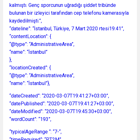
kalmıştı. Genç sporcunun uğradığı şiddet tribünde
bulunan bir izleyici tarafından cep telefonu kamerasıyla
kaydedilmişti.”,
“dateline”: “İstanbul, Türkiye, 7 Mart 2020 rtesi19:41”,
“contentLocation”: {
“@type”: “AdministrativeArea”,
“name”: “İstanbul”
},
“locationCreated”: {
“@type”: “AdministrativeArea”,
“name”: “İstanbul”},
“dateCreated”: “2020-03-07T19:41:27+03:00”,
“datePublished”: “2020-03-07T19:41:27+03:00”,
“dateModified”: “2020-03-07T19:45:30+03:00”,
“wordCount”: “193”,
“typicalAgeRange “: “7-“,
“timeRequired”: “PT2M”,