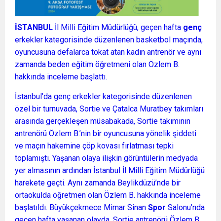
İSTANBUL
İl Milli Eğitim Müdürlüğü, geçen hafta
genç
erkekler kategorisinde düzenlenen basketbol maçında,
oyuncusuna defalarca tokat atan kadın antrenör ve aynı
zamanda beden eğitim öğretmeni olan Özlem B.
hakkında inceleme başlattı.
İstanbul’da genç erkekler kategorisinde düzenlenen
özel bir turnuvada, Sortie ve Çatalca Muratbey takımları
arasında gerçekleşen müsabakada, Sortie takımının
antrenörü Özlem B.’nin bir oyuncusuna yönelik şiddeti
ve maçın hakemine çöp kovası fırlatması tepki
toplamıştı. Yaşanan olaya ilişkin görüntülerin medyada
yer almasının ardından İstanbul İl Milli Eğitim Müdürlüğü
harekete geçti. Aynı zamanda Beylikdüzü’nde bir
ortaokulda öğretmen olan Özlem B. hakkında inceleme
başlatıldı. Büyükçekmece Mimar Sinan
Spor
Salonu’nda
geçen hafta yaşanan olayda, Sortie antrenörü Özlem B,