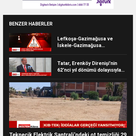
BENZER HABERLER
Lefkoşa-Gazimağusa ve
İskele-Gazimağusa
anayollarında kaza meydana
geldi
Tatar, Erenköy Direnişi’nin
62’nci yıl dönümü dolayısıyla
mesaj yayımladı
Teknecik Elektrik Santrali’ndeki ot temizliği 29