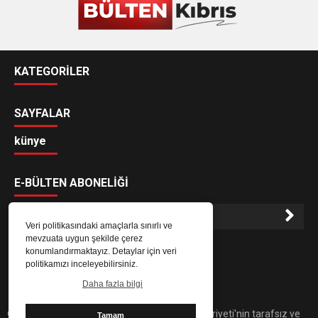
KATEGORİLER
SAYFALAR
künye
E-BÜLTEN ABONELİĞİ
Veri politikasındaki amaçlarla sınırlı ve
mevzuata uygun şekilde çerez
E-Bülten aboneliği ile haberlere daha hızlı erişin.
konumlandırmaktayız. Detaylar için veri
politikamızı inceleyebilirsiniz.
Daha fazla bilgi
© 2021 bülten Kıbrıs. Kuzey Kıbrıs Türk Cumhuriyeti'nin tarafsız ve
Tamam