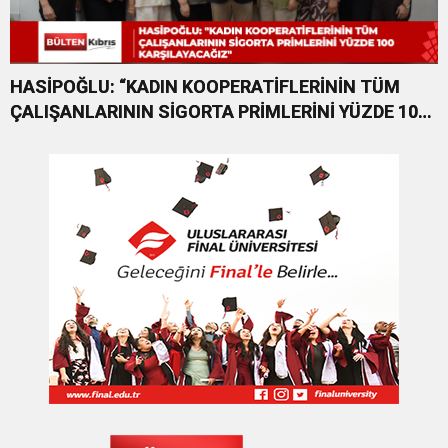
HASİPOĞLU: “KADIN KOOPERATİFLERİNİN TÜM
ÇALIŞANLARININ SİGORTA PRİMLERİNİ YÜZDE 100
KARŞILAYACAĞIZ”