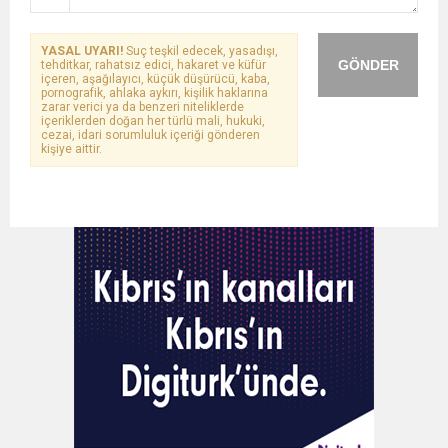
YASAL UYARI!
Suç teşkil edecek, yasadışı,
GÖNDER
tehditkar, rahatsız edici, hakaret ve küfür
içeren, aşağılayıcı, küçük düşürücü, kaba,
pornografik, ahlaka aykırı, kişilik haklarına
zarar verici ya da benzeri niteliklerde
içeriklerden doğan her türlü mali, hukuki,
cezai, idari sorumluluk içeriği gönderen
kişiye aittir.