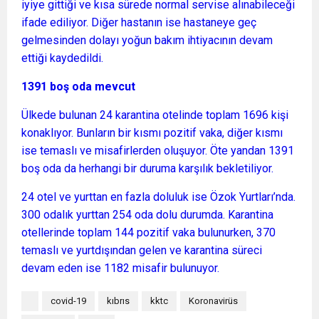
iyiye gittiği ve kısa sürede normal servise alınabileceği
ifade ediliyor. Diğer hastanın ise hastaneye geç
gelmesinden dolayı yoğun bakım ihtiyacının devam
ettiği kaydedildi.
1391 boş oda mevcut
Ülkede bulunan 24 karantina otelinde toplam 1696 kişi
konaklıyor. Bunların bir kısmı pozitif vaka, diğer kısmı
ise temaslı ve misafirlerden oluşuyor. Öte yandan 1391
boş oda da herhangi bir duruma karşılık bekletiliyor.
24 otel ve yurttan en fazla doluluk ise Özok Yurtları’nda.
300 odalık yurttan 254 oda dolu durumda. Karantina
otellerinde toplam 144 pozitif vaka bulunurken, 370
temaslı ve yurtdışından gelen ve karantina süreci
devam eden ise 1182 misafir bulunuyor.
covid-19
kıbrıs
kktc
Koronavirüs