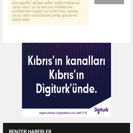
pornografik, ahlaka aykırı, kişilik haklarına
zarar verici ya da benzeri niteliklerde
içeriklerden doğan her türlü mali, hukuki,
cezai, idari sorumluluk içeriği gönderen
kişiye aittir.
BENZER HABERLER