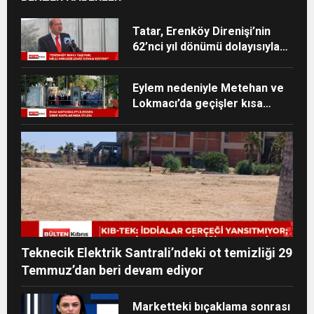
Tatar, Erenköy Direnişi’nin
62’nci yıl dönümü dolayısıyla
mesaj yayımladı
Eylem nedeniyle Metehan ve
Lokmacı’da geçişler kısa
süreliğine durdu
Teknecik Elektrik Santrali’ndeki ot temizliği 29
Temmuz’dan beri devam ediyor
Marketteki bıçaklama sonrası