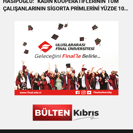
HASİPOĞLU: “KADIN KOOPERATİFLERİNİN TÜM
ÇALIŞANLARININ SİGORTA PRİMLERİNİ YÜZDE 100
KARŞILAYACAĞIZ”