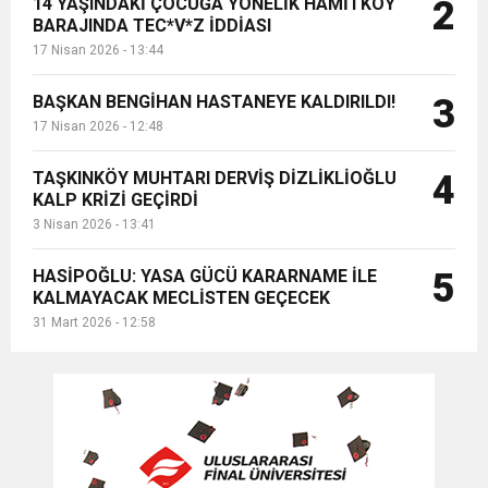
14 YAŞINDAKİ ÇOCUĞA YÖNELİK HAMİTKÖY
2
BARAJINDA TEC*V*Z İDDİASI
17 Nisan 2026 - 13:44
BAŞKAN BENGİHAN HASTANEYE KALDIRILDI!
3
17 Nisan 2026 - 12:48
TAŞKINKÖY MUHTARI DERVİŞ DİZLİKLİOĞLU
4
KALP KRİZİ GEÇİRDİ
3 Nisan 2026 - 13:41
HASİPOĞLU: YASA GÜCÜ KARARNAME İLE
5
KALMAYACAK MECLİSTEN GEÇECEK
31 Mart 2026 - 12:58