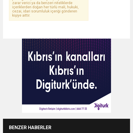
zarar verici ya da benzeri niteliklerde
içeriklerden doğan her türlü mali, hukuki,
cezai, idari sorumluluk içeriği gönderen
kişiye aittir.
BENZER HABERLER