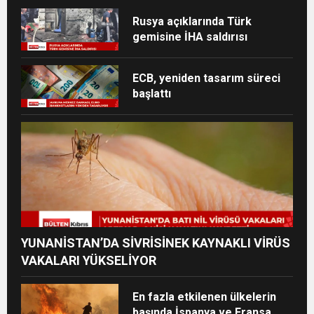
Rusya açıklarında Türk
gemisine İHA saldırısı
ECB, yeniden tasarım süreci
başlattı
YUNANİSTAN’DA SİVRİSİNEK KAYNAKLI VİRÜS
VAKALARI YÜKSELİYOR
En fazla etkilenen ülkelerin
başında İspanya ve Fransa