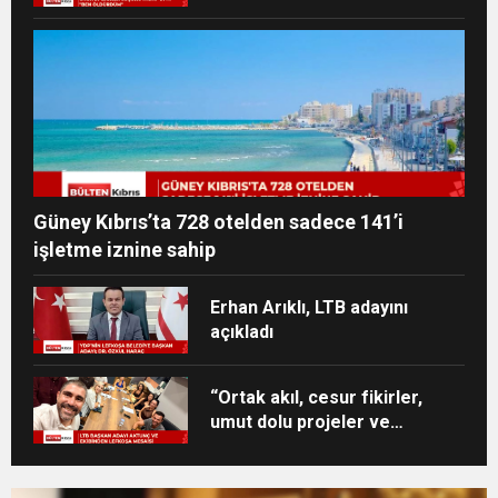
Güney Kıbrıs’ta 728 otelden sadece 141’i
işletme iznine sahip
Erhan Arıklı, LTB adayını
açıkladı
“Ortak akıl, cesur fikirler,
umut dolu projeler ve
heyecan dolu bir ekip”