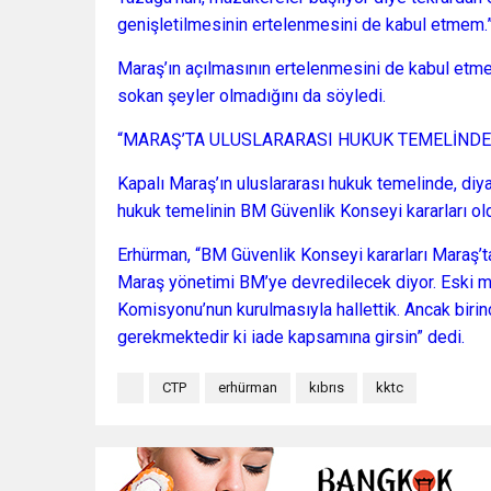
genişletilmesinin ertelenmesini de kabul etmem.
Maraş’ın açılmasının ertelenmesini de kabul etm
sokan şeyler olmadığını da söyledi.
“MARAŞ’TA ULUSLARARASI HUKUK TEMELİND
Kapalı Maraş’ın uluslararası hukuk temelinde, diy
hukuk temelinin BM Güvenlik Konseyi kararları ol
Erhürman, “BM Güvenlik Konseyi kararları Maraş’tak
Maraş yönetimi BM’ye devredilecek diyor. Eski m
Komisyonu’nun kurulmasıyla hallettik. Ancak biri
gerekmektedir ki iade kapsamına girsin” dedi.
CTP
erhürman
kıbrıs
kktc