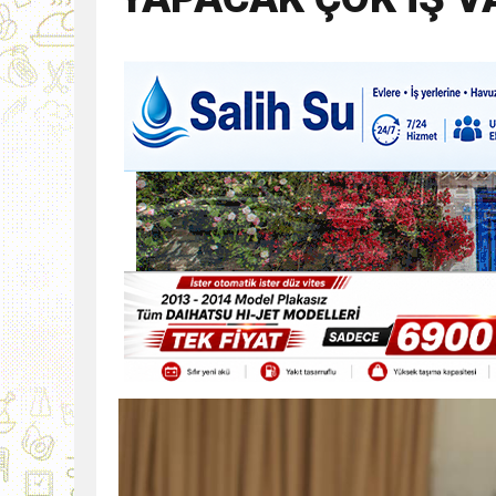
9:30
SON DAKİKA
13:49
İran, Hürmüz’de kontey
13:42
BEROVA: HAYAT PAHALI
20:30
Cumhurbaşkanı Erhürman