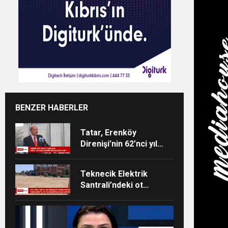
BENZER HABERLER
Tatar, Erenköy
Direnişi’nin 62’nci yıl
dönümü dolayısıyla
mesaj yayımladı
Teknecik Elektrik
Santrali’ndeki ot
temizliği 29
Temmuz’dan beri
devam ediyor