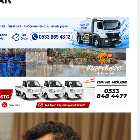
ner gemisini hedef aldı
LIĞI ÖNGÖRÜMÜZ YÜZDE 7.5 İLE 8.5 ARASINDA
 sergi açılışında fenalaşarak hastaneye kaldırıldı