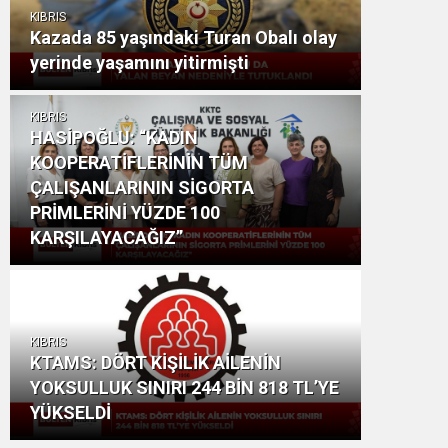
KIBRIS
Kazada 85 yaşındaki Turan Obalı olay
yerinde yaşamını yitirmişti
KIBRIS
HASİPOĞLU: “KADIN
KOOPERATİFLERİNİN TÜM
ÇALIŞANLARININ SİGORTA
PRİMLERİNİ YÜZDE 100
KARŞILAYACAĞIZ”
KIBRIS
KTAMS: DÖRT KİŞİLİK AİLENİN
YOKSULLUK SINIRI 244 BİN 818 TL’YE
YÜKSELDİ