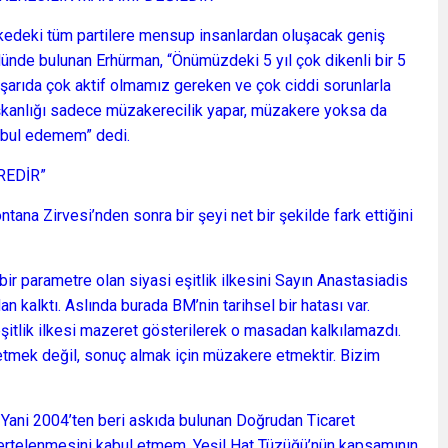
lkedeki tüm partilere mensup insanlardan oluşacak geniş
dünde bulunan Erhürman, “Önümüzdeki 5 yıl çok dikenli bir 5
dışarıda çok aktif olmamız gereken ve çok ciddi sorunlarla
şkanlığı sadece müzakerecilik yapar, müzakere yoksa da
kabul edemem” dedi.
REDİR”
ana Zirvesi’nden sonra bir şeyi net bir şekilde fark ettiğini
bir parametre olan siyasi eşitlik ilkesini Sayın Anastasiadis
kalktı. Aslında burada BM’nin tarihsel bir hatası var.
eşitlik ilkesi mazeret gösterilerek o masadan kalkılamazdı.
tmek değil, sonuç almak için müzakere etmektir. Bizim
Yani 2004’ten beri askıda bulunan Doğrudan Ticaret
 ertelenmesini kabul etmem. Yeşil Hat Tüzüğü’nün kapsamının