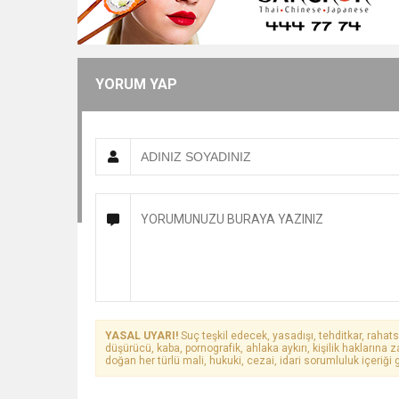
YORUM YAP
YASAL UYARI!
Suç teşkil edecek, yasadışı, tehditkar, rahats
düşürücü, kaba, pornografik, ahlaka aykırı, kişilik haklarına z
doğan her türlü mali, hukuki, cezai, idari sorumluluk içeriği g