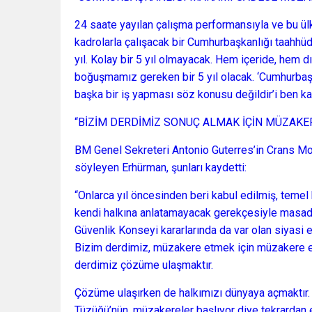
24 saate yayılan çalışma performansıyla ve bu ü
kadrolarla çalışacak bir Cumhurbaşkanlığı taahhü
yıl. Kolay bir 5 yıl olmayacak. Hem içeride, hem 
boğuşmamız gereken bir 5 yıl olacak. ‘Cumhurba
başka bir iş yapması söz konusu değildir’i ben 
“BİZİM DERDİMİZ SONUÇ ALMAK İÇİN MÜZAKE
BM Genel Sekreteri Antonio Guterres’in Crans Mont
söyleyen Erhürman, şunları kaydetti:
“Onlarca yıl öncesinden beri kabul edilmiş, temel 
kendi halkına anlatamayacak gerekçesiyle masadan 
Güvenlik Konseyi kararlarında da var olan siyasi 
Bizim derdimiz, müzakere etmek için müzakere e
derdimiz çözüme ulaşmaktır.
Çözüme ulaşırken de halkımızı dünyaya açmaktır. 
Tüzüğü’nün, müzakereler başlıyor diye tekrardan