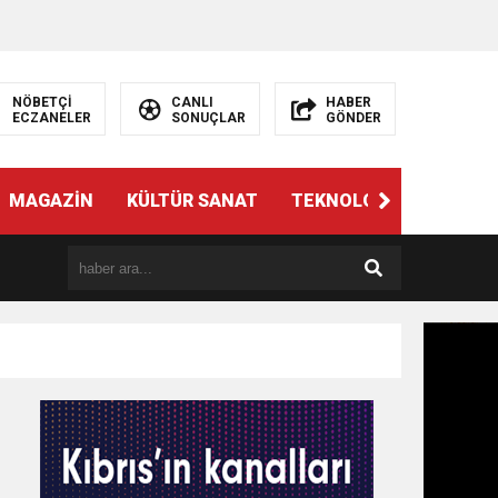
NÖBETÇİ
CANLI
HABER
ECZANELER
SONUÇLAR
GÖNDER
MAGAZİN
KÜLTÜR SANAT
TEKNOLOJİ
GÜNÜN 