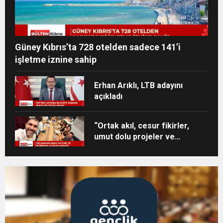
Güney Kıbrıs’ta 728 otelden sadece 141’i
işletme iznine sahip
Erhan Arıklı, LTB adayını
açıkladı
“Ortak akıl, cesur fikirler,
umut dolu projeler ve
heyecan dolu bir ekip”