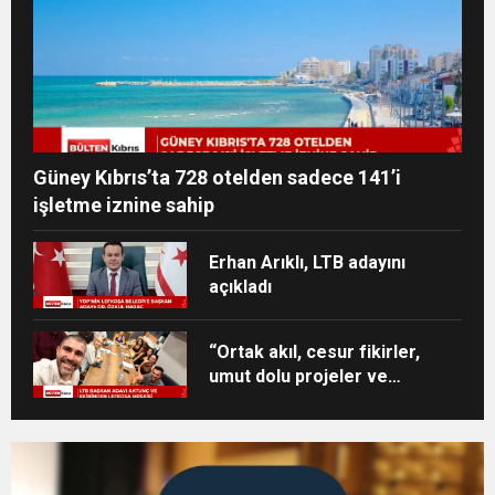
Güney Kıbrıs’ta 728 otelden sadece 141’i
işletme iznine sahip
Erhan Arıklı, LTB adayını
açıkladı
“Ortak akıl, cesur fikirler,
umut dolu projeler ve
heyecan dolu bir ekip”