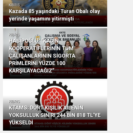
KIBRIS
Kazada 85 yaşındaki Turan Obalı olay
yerinde yaşamını yitirmişti
KIBRIS
HASİPOĞLU: “KADIN
KOOPERATİFLERİNİN TÜM
ÇALIŞANLARININ SİGORTA
PRİMLERİNİ YÜZDE 100
KARŞILAYACAĞIZ”
KIBRIS
KTAMS: DÖRT KİŞİLİK AİLENİN
YOKSULLUK SINIRI 244 BİN 818 TL’YE
YÜKSELDİ