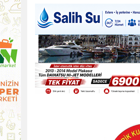
9:30
SON DAKİKA
13:49
İran, Hürmüz’de kontey
13:42
BEROVA: HAYAT PAHALI
20:30
Cumhurbaşkanı Erhürman