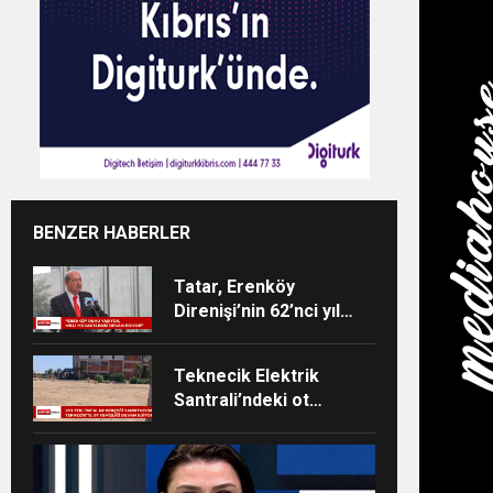
BENZER HABERLER
Tatar, Erenköy
Direnişi’nin 62’nci yıl
dönümü dolayısıyla
mesaj yayımladı
Teknecik Elektrik
Santrali’ndeki ot
temizliği 29
Temmuz’dan beri
devam ediyor