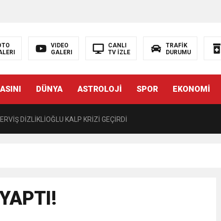
LIĞI ÖNGÖRÜMÜZ YÜZDE 7.5 İLE 8.5 ARASINDA
 sergi açılışında fenalaşarak hastaneye kaldırıldı
OTO
VIDEO
CANLI
TRAFİK
ALERI
GALERI
TV İZLE
DURUMU
 YÖNELİK HAMİTKÖY BARAJINDA TEC*V*Z İDDİASI
ASINI
DÜNYA
ASTROLOJİ
SPOR
EKONOMİ
TANEYE KALDIRILDI!
RVİŞ DİZLİKLİOĞLU KALP KRİZİ GEÇİRDİ
CÜ KARARNAME İLE KALMAYACAK MECLİSTEN GEÇECEK
T 15.30’DA AÇIKLAYACAĞIZ”
YAPTI!
 EDEN BİR KARARNAME”