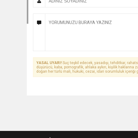
YASAL UYARI!
Suç teşkil edecek, yasadışı, tehditkar, rahats
düşürücü, kaba, pornografik, ahlaka aykırı, kişilik haklarına z
doğan her türlü mali, hukuki, cezai, idari sorumluluk içeriği g