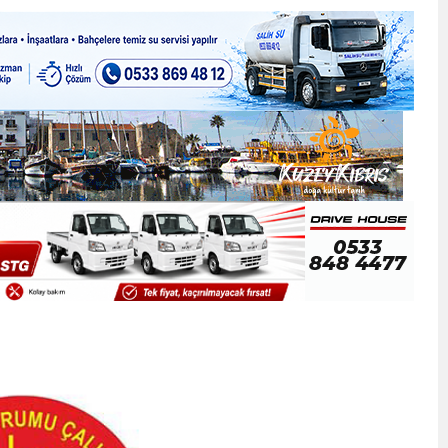
ner gemisini hedef aldı
LIĞI ÖNGÖRÜMÜZ YÜZDE 7.5 İLE 8.5 ARASINDA
 sergi açılışında fenalaşarak hastaneye kaldırıldı