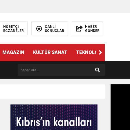
NÖBETÇİ
CANLI
HABER
ECZANELER
SONUÇLAR
GÖNDER
MAGAZİN
KÜLTÜR SANAT
TEKNOLOJİ
GÜNÜN 