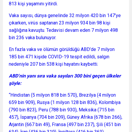
813 kişi yaşamını yitirdi.
Vaka sayısı, dünya genelinde 32 milyon 420 bin 147’ye
çıkarken, virüs saptanan 23 milyon 934 bin 98 kişi
sağlığına kavuştu. Tedavisi devam eden 7 milyon 498
bin 236 vaka bulunuyor.
En fazla vaka ve ölümün görüldüğü ABD’de 7 milyon
185 bin 471 kişide COVID-19 tespit edildi, salgın
nedeniyle 207 bin 538 kişi hayatını kaybetti.
ABD’nin yanı sıra vaka sayıları 300 bini geçen ülkeler
şöyle:
“Hindistan (5 milyon 818 bin 570), Brezilya (4 milyon
659 bin 909), Rusya (1 milyon 128 bin 836), Kolombiya
(790 bin 823), Peru (788 bin 930), Meksika (715 bin
457), İspanya (704 bin 209), Güney Afrika (678 bin 266),
Arjantin (667 bin 49), Fransa (497 bin 237), Şili (451 bin
634), İran (436 bin 319), İngiltere (416 bin 363),