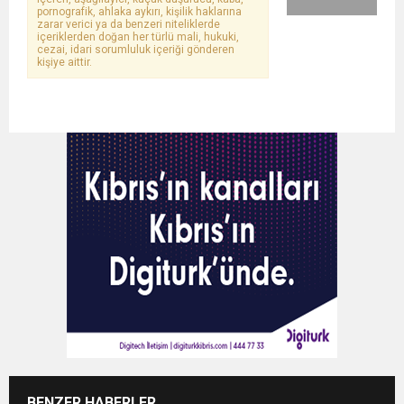
pornografik, ahlaka aykırı, kişilik haklarına
zarar verici ya da benzeri niteliklerde
içeriklerden doğan her türlü mali, hukuki,
cezai, idari sorumluluk içeriği gönderen
kişiye aittir.
BENZER HABERLER