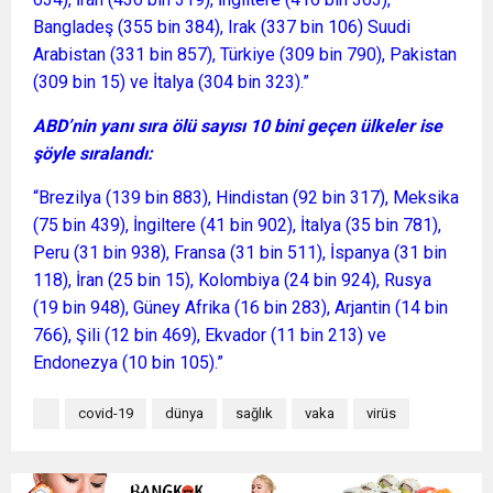
Bangladeş (355 bin 384), Irak (337 bin 106) Suudi
Arabistan (331 bin 857), Türkiye (309 bin 790), Pakistan
(309 bin 15) ve İtalya (304 bin 323).”
ABD’nin yanı sıra ölü sayısı 10 bini geçen ülkeler ise
şöyle sıralandı:
“Brezilya (139 bin 883), Hindistan (92 bin 317), Meksika
(75 bin 439), İngiltere (41 bin 902), İtalya (35 bin 781),
Peru (31 bin 938), Fransa (31 bin 511), İspanya (31 bin
118), İran (25 bin 15), Kolombiya (24 bin 924), Rusya
(19 bin 948), Güney Afrika (16 bin 283), Arjantin (14 bin
766), Şili (12 bin 469), Ekvador (11 bin 213) ve
Endonezya (10 bin 105).”
covid-19
dünya
sağlık
vaka
virüs