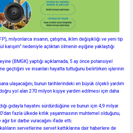
, milyonlarca insanın, çatışma, iklim değişikliği ve yeni tip
l karışım” nedeniyle açlıktan ölmenin eşiğine yaklaştığı
yine (BMGK) yaptığı açıklamada, 5 ay önce potansiyel
nüne geçtiğini ve insanları hayatta tuttuğunu belirtirken işlerinin
sana ulaşacağını, bunun tarihlerindeki en büyük ölçekli yardım
 doğru yol alan 270 milyon kişiye yardım edilmesi için daha
ğı gıdayla hayatını sürdürdüğüne ve bunun için 4,9 milyar
 30’dan fazla ülkede kıtlık yaşanmasının muhtemel olduğunu,
ağır bir darbe vuracağını ifade etti.
lıların servetlerine servet kattıklarına dair haberlere de