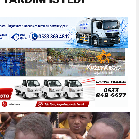
ner gemisini hedef aldı
LIĞI ÖNGÖRÜMÜZ YÜZDE 7.5 İLE 8.5 ARASINDA
 sergi açılışında fenalaşarak hastaneye kaldırıldı