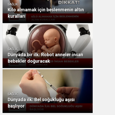
SAĞLIK
Kilo almamak için beslenmenin altın
kuralları
SAĞLIK
Dünyada bir ilk: Robot anneler insan
bebekler doğuracak
SAĞLIK
Dünyada ilk: Bel soğukluğu aşısı
başlıyor