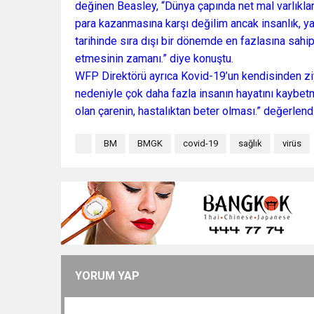
değinen Beasley, “Dünya çapında net mal varlıkları 
para kazanmasına karşı değilim ancak insanlık, y
tarihinde sıra dışı bir dönemde en fazlasına sahi
etmesinin zamanı.” diye konuştu.
WFP Direktörü ayrıca Kovid-19’un kendisinden zi
nedeniyle çok daha fazla insanın hayatını kaybet
olan çarenin, hastalıktan beter olması.” değerlend
BM
BMGK
covid-19
sağlık
virüs
YORUM YAP