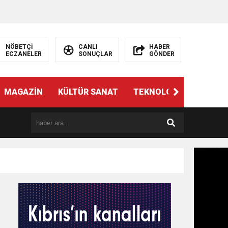
NÖBETÇİ
CANLI
HABER
ECZANELER
SONUÇLAR
GÖNDER
MAGAZİN
KÜLTÜR SANAT
TEKNOLOJİ
GÜNÜN 