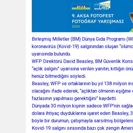
Birleşmiş Milletler (BM) Dünya Gıda Programı (WFP)
koronavirüs (Kovid-19) salgınından oluşan “ölümcü
uyarısında bulundu.
WFP Direktörü David Beasley, BM Güvenlik Konse
“açlık salgını” uyarısına verilen yanıtın, kıtlığın ö
henüz bitmediğini söyledi.
Beasley, WFP ve ortaklarının bu yıl 138 milyon in
olacağını ifade ederek, “açlıktan ölmenin eşiğine
fazlasının yapılması gerektiğini” kaydetti.
Dünyada 30 milyon kişinin sadece WFP’nin sağladı
dolara ihtiyaç duyduklarına işaret eden Beasley,
böyle bir durumun, çatışmayla sarsılmış bölgelere 
Kovid-19 salgını sırasında bazı çok zengin Amerika