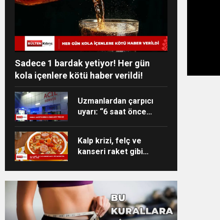
Sadece 1 bardak yetiyor! Her gün
kola içenlere kötü haber verildi!
Uzmanlardan çarpıcı
uyarı: “6 saat önce
yediğiniz bile
öldürebilir!”
Kalp krizi, felç ve
kanseri raket gibi
savuruyor! Bol bol yiyin!