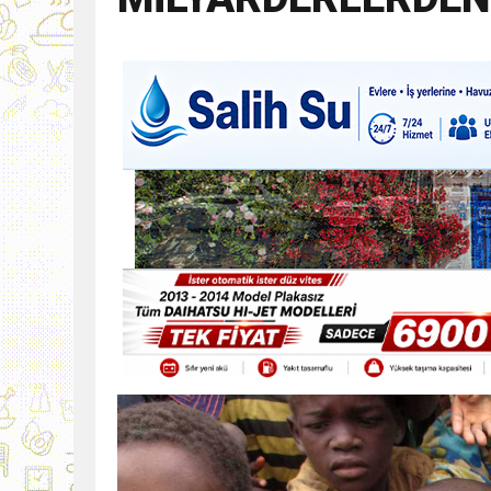
9:30
SON DAKİKA
13:49
İran, Hürmüz’de kontey
13:42
BEROVA: HAYAT PAHALI
20:30
Cumhurbaşkanı Erhürman