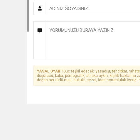
YASAL UYARI!
Suç teşkil edecek, yasadışı, tehditkar, rahats
düşürücü, kaba, pornografik, ahlaka aykırı, kişilik haklarına z
doğan her türlü mali, hukuki, cezai, idari sorumluluk içeriği g