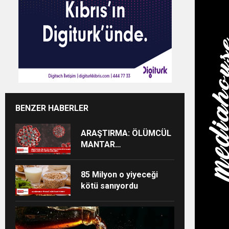
BENZER HABERLER
ARAŞTIRMA: ÖLÜMCÜL
MANTAR
ENFEKSİYONLARINA
KARŞI YENİ BİR
85 Milyon o yiyeceği
YÖNTEM BULUNDU
kötü sanıyordu