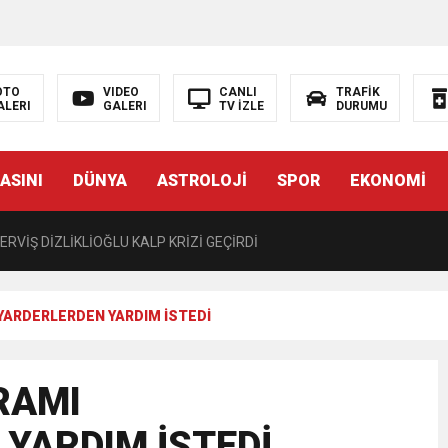
LIĞI ÖNGÖRÜMÜZ YÜZDE 7.5 İLE 8.5 ARASINDA
 sergi açılışında fenalaşarak hastaneye kaldırıldı
OTO
VIDEO
CANLI
TRAFİK
ALERI
GALERI
TV İZLE
DURUMU
 YÖNELİK HAMİTKÖY BARAJINDA TEC*V*Z İDDİASI
ASINI
DÜNYA
ASTROLOJİ
SPOR
EKONOMİ
TANEYE KALDIRILDI!
RVİŞ DİZLİKLİOĞLU KALP KRİZİ GEÇİRDİ
CÜ KARARNAME İLE KALMAYACAK MECLİSTEN GEÇECEK
YARDERLERDEN YARDIM İSTEDİ
T 15.30’DA AÇIKLAYACAĞIZ”
RAMI
 EDEN BİR KARARNAME”
YARDIM İSTEDİ