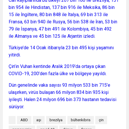
Can kayıplarında bu ülkeyi 207 bin 160 ile Brezilya, 151
bin 954 ile Hindistan, 137 bin 916 ile Meksika, 86 bin
15 ile İngiltere, 80 bin 848 ile İtalya, 69 bin 313 ile
Fransa, 63 bin 940 ile Rusya, 56 bin 538 ile İran, 53 bin
79 ile İspanya, 47 bin 491 ile Kolombiya, 45 bin 492
ile Almanya ve 45 bin 125 ile Arjantin izledi.
Türkiye’de 14 Ocak itibarıyla 23 bin 495 kişi yaşamını
yitirdi.
Çin’in Vuhan kentinde Aralık 2019’da ortaya çıkan
COVID-19, 200’den fazla ülke ve bölgeye yayıldı.
Dün genelinde vaka sayısı 93 milyon 533 bin 715’e
ulaşırken, virüs bulaşan 66 milyon 834 bin 935 kişi
iyileşti. Halen 24 milyon 696 bin 373 hastanın tedavisi
sürüyor.
ABD
aşı
brezilya
bültenkibris
çin