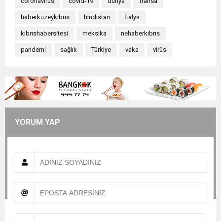
coronavirüs
covid-19
dünya
fransa
haberkuzeykıbrıs
hindistan
İtalya
kıbrıshabersitesi
meksika
nehaberkıbrıs
pandemi
sağlık
Türkiye
vaka
virüs
YORUM YAP