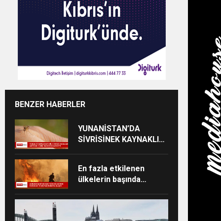
BENZER HABERLER
YUNANİSTAN’DA
SİVRİSİNEK KAYNAKLI
VİRÜS VAKALARI
YÜKSELİYOR
En fazla etkilenen
ülkelerin başında
İspanya ve Fransa
geliyor