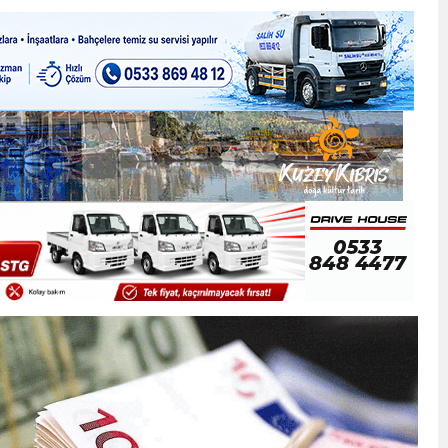
ner gemisini hedef aldı
LIĞI ÖNGÖRÜMÜZ YÜZDE 7.5 İLE 8.5 ARASINDA
 sergi açılışında fenalaşarak hastaneye kaldırıldı