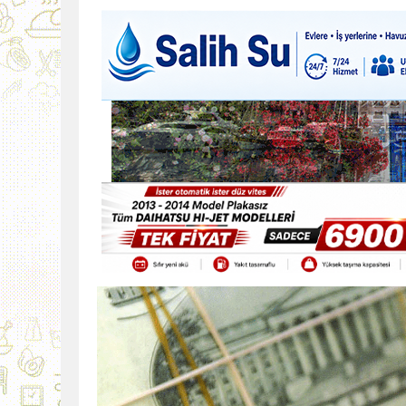
9:30
SON DAKİKA
13:49
İran, Hürmüz’de kontey
13:42
BEROVA: HAYAT PAHALI
20:30
Cumhurbaşkanı Erhürman