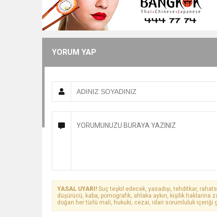
YORUM YAP
YASAL UYARI!
Suç teşkil edecek, yasadışı, tehditkar, rahats
düşürücü, kaba, pornografik, ahlaka aykırı, kişilik haklarına z
doğan her türlü mali, hukuki, cezai, idari sorumluluk içeriği g