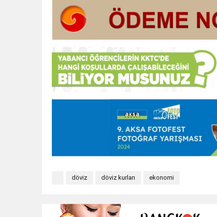
döviz
döviz kurları
ekonomi