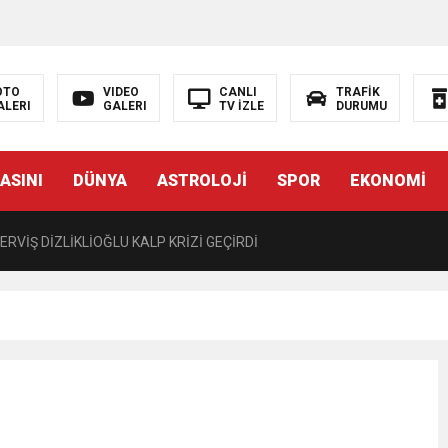
LIĞI ÖNGÖRÜMÜZ YÜZDE 7.5 İLE 8.5 ARASINDA
 sergi açılışında fenalaşarak hastaneye kaldırıldı
OTO
VIDEO
CANLI
TRAFİK
ALERI
GALERI
TV İZLE
DURUMU
 YÖNELİK HAMİTKÖY BARAJINDA TEC*V*Z İDDİASI
ASINI
DÜNYA
ASTROLOJİ
SPOR
EKONOMİ
TANEYE KALDIRILDI!
RVİŞ DİZLİKLİOĞLU KALP KRİZİ GEÇİRDİ
CÜ KARARNAME İLE KALMAYACAK MECLİSTEN GEÇECEK
T 15.30’DA AÇIKLAYACAĞIZ”
 EDEN BİR KARARNAME”