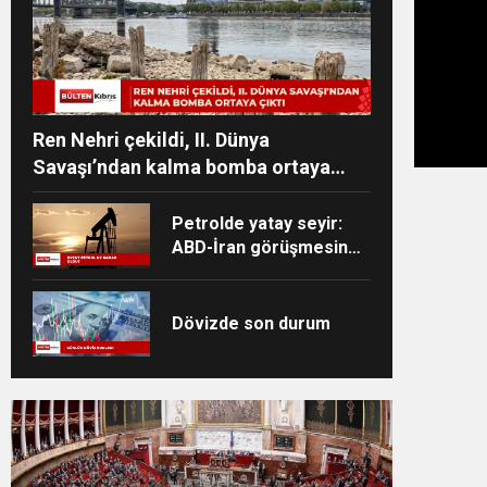
Ren Nehri çekildi, II. Dünya
Savaşı’ndan kalma bomba ortaya
çıktı
Petrolde yatay seyir:
ABD-İran görüşmesine
dair beklentiler takip
ediliyor
Dövizde son durum