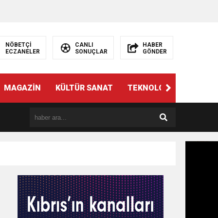
NÖBETÇİ
CANLI
HABER
ECZANELER
SONUÇLAR
GÖNDER
MAGAZİN
KÜLTÜR SANAT
TEKNOLOJİ
GÜNÜN 