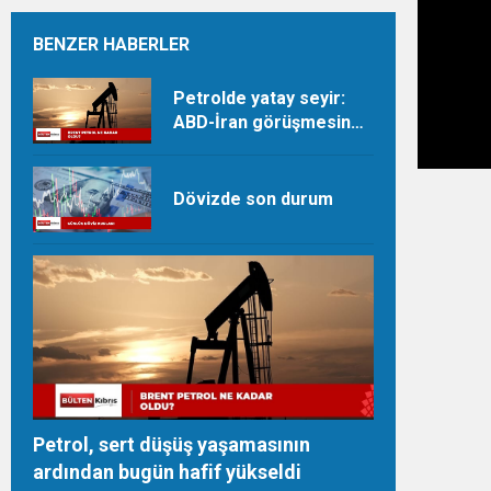
BENZER HABERLER
Petrolde yatay seyir:
ABD-İran görüşmesine
dair beklentiler takip
ediliyor
Dövizde son durum
Petrol, sert düşüş yaşamasının
ardından bugün hafif yükseldi