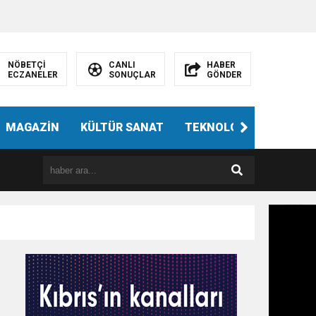
NÖBETÇİ
CANLI
HABER
ECZANELER
SONUÇLAR
GÖNDER
MAGAZİN
KÜLTÜR SANAT
TEKNOLOJİ
GÜNÜN 