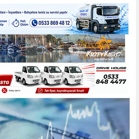
ner gemisini hedef aldı
LIĞI ÖNGÖRÜMÜZ YÜZDE 7.5 İLE 8.5 ARASINDA
 sergi açılışında fenalaşarak hastaneye kaldırıldı