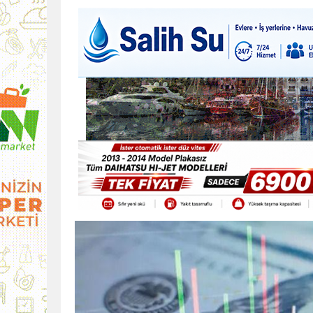
9:30
SON DAKİKA
13:49
İran, Hürmüz’de kontey
13:42
BEROVA: HAYAT PAHALI
20:30
Cumhurbaşkanı Erhürman