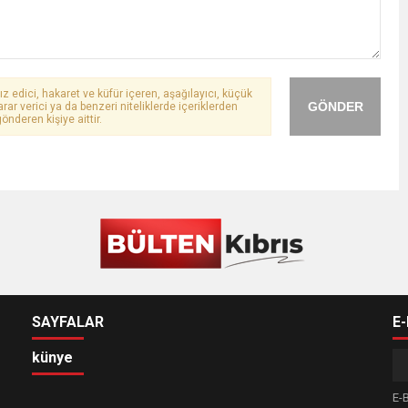
ız edici, hakaret ve küfür içeren, aşağılayıcı, küçük
GÖNDER
arar verici ya da benzeri niteliklerde içeriklerden
önderen kişiye aittir.
SAYFALAR
E
künye
E-B