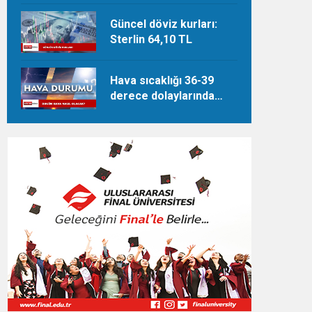
Güncel döviz kurları:
Sterlin 64,10 TL
Hava sıcaklığı 36-39
derece dolaylarında
seyredecek