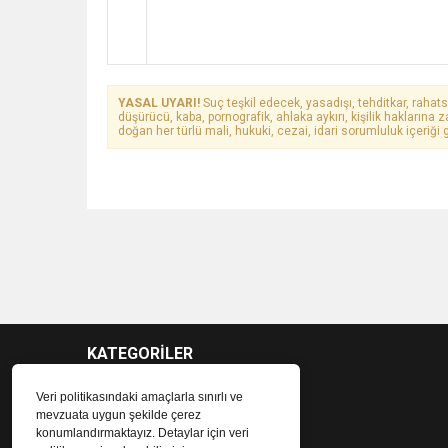
YASAL UYARI!
Suç teşkil edecek, yasadışı, tehditkar, rahats
düşürücü, kaba, pornografik, ahlaka aykırı, kişilik haklarına z
doğan her türlü mali, hukuki, cezai, idari sorumluluk içeriği g
KATEGORİLER
Veri politikasındaki amaçlarla sınırlı ve
mevzuata uygun şekilde çerez
konumlandırmaktayız. Detaylar için veri