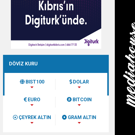
DÖVİZ KURU
BIST100
DOLAR
EURO
BITCOIN
ÇEYREK ALTIN
GRAM ALTIN