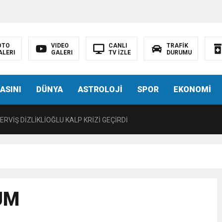
LIĞI ÖNGÖRÜMÜZ YÜZDE 7.5 İLE 8.5 ARASINDA
 sergi açılışında fenalaşarak hastaneye kaldırıldı
OTO
VIDEO
CANLI
TRAFİK
ALERI
GALERI
TV İZLE
DURUMU
 YÖNELİK HAMİTKÖY BARAJINDA TEC*V*Z İDDİASI
ASINI
DÜNYA
ASTROLOJİ
SPOR
EKONOMİ
TANEYE KALDIRILDI!
RVİŞ DİZLİKLİOĞLU KALP KRİZİ GEÇİRDİ
CÜ KARARNAME İLE KALMAYACAK MECLİSTEN GEÇECEK
T 15.30’DA AÇIKLAYACAĞIZ”
UM
 EDEN BİR KARARNAME”