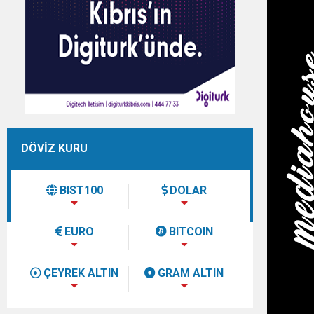
DÖVİZ KURU
BIST100
DOLAR
EURO
BITCOIN
ÇEYREK ALTIN
GRAM ALTIN