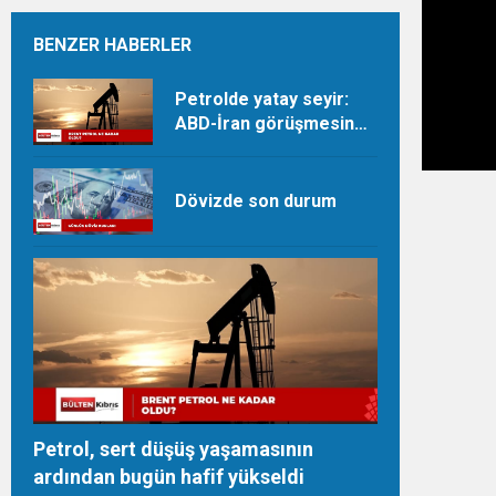
BENZER HABERLER
Petrolde yatay seyir:
ABD-İran görüşmesine
dair beklentiler takip
ediliyor
Dövizde son durum
Petrol, sert düşüş yaşamasının
ardından bugün hafif yükseldi