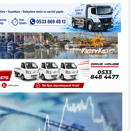
ner gemisini hedef aldı
LIĞI ÖNGÖRÜMÜZ YÜZDE 7.5 İLE 8.5 ARASINDA
 sergi açılışında fenalaşarak hastaneye kaldırıldı