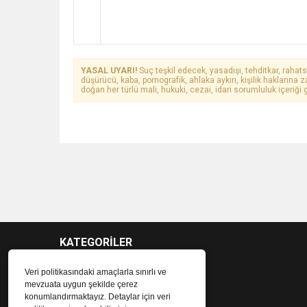
YASAL UYARI!
Suç teşkil edecek, yasadışı, tehditkar, rahats
düşürücü, kaba, pornografik, ahlaka aykırı, kişilik haklarına z
doğan her türlü mali, hukuki, cezai, idari sorumluluk içeriği g
KATEGORİLER
Veri politikasındaki amaçlarla sınırlı ve
mevzuata uygun şekilde çerez
konumlandırmaktayız. Detaylar için veri