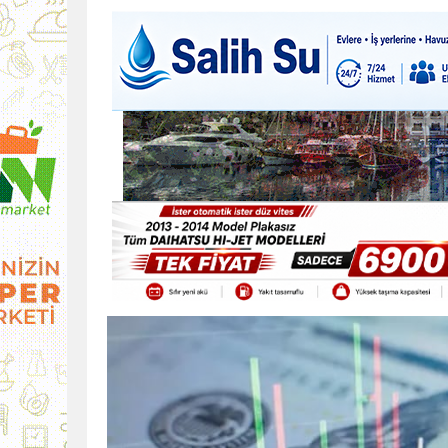
9:30
SON DAKİKA
13:49
İran, Hürmüz’de kontey
13:42
BEROVA: HAYAT PAHALI
20:30
Cumhurbaşkanı Erhürman