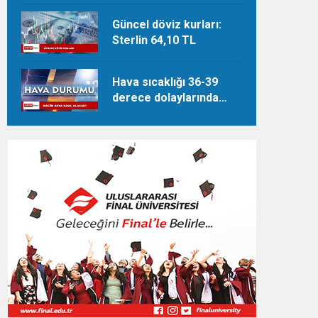
Güncel döviz kurları:
Sterlin 64,10 TL
Hava sıcaklığı 36-39
derece dolaylarında
seyredecek