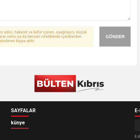
ız edici, hakaret ve küfür içeren, aşağılayıcı, küçük
GÖNDER
arar verici ya da benzeri niteliklerde içeriklerden
önderen kişiye aittir.
SAYFALAR
E
künye
E-B