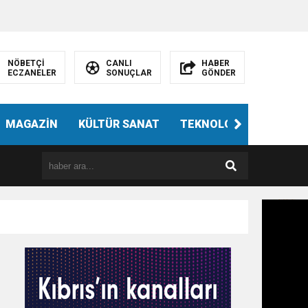
NÖBETÇİ
CANLI
HABER
ECZANELER
SONUÇLAR
GÖNDER
MAGAZİN
KÜLTÜR SANAT
TEKNOLOJİ
GÜNÜN 